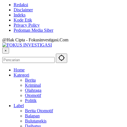
Redaksi
Disclaimer
Indeks
Kode Etik
Privacy Policy
Pedoman Media Siber
@Hak Cipta - Fokusinvestigasi.Com
×
Home
Kategori
Berita
Kriminal
Olahraga
Otomotif
Politik
Label
Berita Otomotif
Balapan
Bulutangkis
Daihatsu