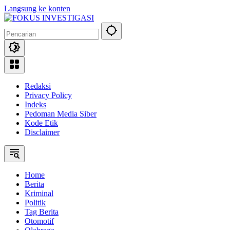
Langsung ke konten
Redaksi
Privacy Policy
Indeks
Pedoman Media Siber
Kode Etik
Disclaimer
Home
Berita
Kriminal
Politik
Tag Berita
Otomotif