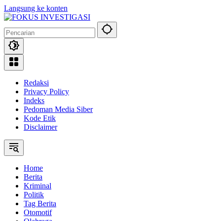
Langsung ke konten
Redaksi
Privacy Policy
Indeks
Pedoman Media Siber
Kode Etik
Disclaimer
Home
Berita
Kriminal
Politik
Tag Berita
Otomotif