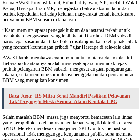
​Ketua AWaSI Provinsi Jambi, Erfan Indriyawan, S.P., melalui Wakil
Ketua, Hercapa Trian MR, menegaskan bahwa aksi ini lahir dari
bentuk kepedulian terhadap keluhan masyarakat terkait karut-marut
penyaluran BBM subsidi di lapangan.
​”Kami meminta aparat penegak hukum dan instansi terkait untuk
melakukan pengawasan yang lebih ketat. Distribusi BBM subsidi
harus tepat sasaran dan tidak boleh disalahgunakan oleh pihak-pihak
yang mencari keuntungan pribadi,” ujar Hercapa di sela-sela aksi.
​AWaSI Jambi membawa enam poin tuntutan utama dalam aksi ini.
Beberapa di antaranya adalah mendesak aparat menindak tegas
praktik pelangsiran BBM subsidi, mengusut dugaan pengurangan
takaran, serta membongkar indikasi penggelapan dan pencampuran
BBM yang merugikan konsumen.
Baca Juga:
RS Mitra Sehat Mandiri Pastikan Pelayanan
Tak Terganggu Meski Sempat Alami Kendala LPG
​Selain masalah BBM, massa juga menyoroti kemacetan lalu lintas
yang kerap dipicu oleh antrean kendaraan yang tidak tertib di area
SPBU. Mereka mendesak manajemen SPBU untuk memastikan
operasional tidak mengganggu kenyamanan publik, serta meminta
evaluasi total terhadap standar keamanan dan keselamatan (K3) di