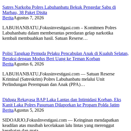
Satres Narkoba Polres Labuhanbatu Bekuk Pengedar Sabu di
Marbau, 38 Paket Disita
Berita
Agustus 7, 2026
LABUHANBATU,Fokusinvestigasi.com – Komitmen Polres
Labuhanbatu dalam memberantas peredaran gelap narkotika
kembali membuahkan hasil. Satuan Reserse…
Polisi Tangkap Pemuda Pelaku Pencabulan Anak di Kualuh Selatan,
Beraksi dengan Modus Beri Uang ke Teman Korban
Berita
Agustus 6, 2026
LABUHANBATU,Fokusinvestigasi.com — Satuan Reserse
Kriminal (Satreskrim) Polres Labuhanbatu melalui Unit
Perlindungan Perempuan dan Anak (PPA)…
Diduga Rekayasa BAP Laka Lantas dan Intimidasi Korban, Eks
Kanit Laka Polres Pasuruan Dilaporkan ke Propam Polda Jatim
Berita
Agustus 5, 2026
SIDOARJO,FokusInvestigasi.com — Keinginan mendapatkan
keadilan atas musibah kecelakaan lalu lintas yang merenggut
kesehatan dan mata…