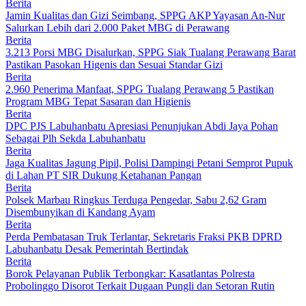
Berita
Jamin Kualitas dan Gizi Seimbang, SPPG AKP Yayasan An-Nur
Salurkan Lebih dari 2.000 Paket MBG di Perawang
Berita
3.213 Porsi MBG Disalurkan, SPPG Siak Tualang Perawang Barat
Pastikan Pasokan Higenis dan Sesuai Standar Gizi
Berita
2.960 Penerima Manfaat, SPPG Tualang Perawang 5 Pastikan
Program MBG Tepat Sasaran dan Higienis
Berita
DPC PJS Labuhanbatu Apresiasi Penunjukan Abdi Jaya Pohan
Sebagai Plh Sekda Labuhanbatu
Berita
Jaga Kualitas Jagung Pipil, Polisi Dampingi Petani Semprot Pupuk
di Lahan PT SIR Dukung Ketahanan Pangan
Berita
Polsek Marbau Ringkus Terduga Pengedar, Sabu 2,62 Gram
Disembunyikan di Kandang Ayam
Berita
Perda Pembatasan Truk Terlantar, Sekretaris Fraksi PKB DPRD
Labuhanbatu Desak Pemerintah Bertindak
Berita
Borok Pelayanan Publik Terbongkar: Kasatlantas Polresta
Probolinggo Disorot Terkait Dugaan Pungli dan Setoran Rutin