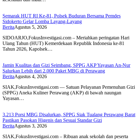
Semarak HUT RI Ke-81, Polsek Buduran Bersama Pemdes
Sidokerto Gelar Lomba Layang-Layang
Berita
Agustus 5, 2026
SIDOARJO,FokusInvestigasi.com – Meriahkan peringatan Hari
Ulang Tahun (HUT) Kemerdekaan Republik Indonesia ke-81
Tahun 2026, Kapolsek…
Jamin Kualitas dan Gizi Seimbang, SPPG AKP Yayasan An-Nur
Salurkan Lebih dari 2.000 Paket MBG di Perawang
Berita
Agustus 4, 2026
SIAK,FokusInvestigasi.com — Satuan Pelayanan Pemenuhan Gizi
(SPPG) Aneka Kuliner Perawang (AKP) di bawah naungan
Yayasan…
3.213 Porsi MBG Disalurkan, SPPG Siak Tualang Perawang Barat
Pastikan Pasokan Higenis dan Sesuai Standar Gizi
Berita
Agustus 3, 2026
SIAK,FokusInvestigasi.com – Ribuan anak sekolah dan peserta