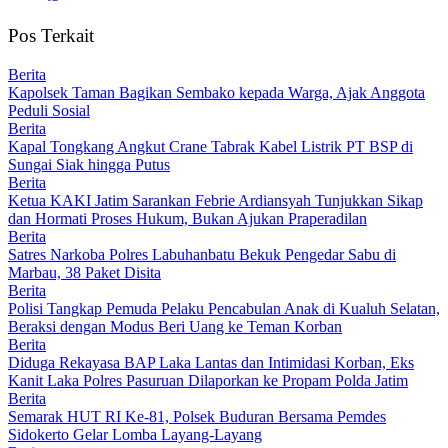
Pos Terkait
Berita
Kapolsek Taman Bagikan Sembako kepada Warga, Ajak Anggota
Peduli Sosial
Berita
Kapal Tongkang Angkut Crane Tabrak Kabel Listrik PT BSP di
Sungai Siak hingga Putus
Berita
Ketua KAKI Jatim Sarankan Febrie Ardiansyah Tunjukkan Sikap
dan Hormati Proses Hukum, Bukan Ajukan Praperadilan
Berita
Satres Narkoba Polres Labuhanbatu Bekuk Pengedar Sabu di
Marbau, 38 Paket Disita
Berita
Polisi Tangkap Pemuda Pelaku Pencabulan Anak di Kualuh Selatan,
Beraksi dengan Modus Beri Uang ke Teman Korban
Berita
Diduga Rekayasa BAP Laka Lantas dan Intimidasi Korban, Eks
Kanit Laka Polres Pasuruan Dilaporkan ke Propam Polda Jatim
Berita
Semarak HUT RI Ke-81, Polsek Buduran Bersama Pemdes
Sidokerto Gelar Lomba Layang-Layang