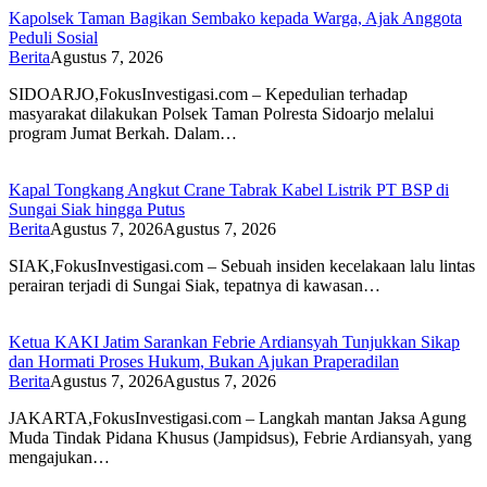
Kapolsek Taman Bagikan Sembako kepada Warga, Ajak Anggota
Peduli Sosial
Berita
Agustus 7, 2026
SIDOARJO,FokusInvestigasi.com – Kepedulian terhadap
masyarakat dilakukan Polsek Taman Polresta Sidoarjo melalui
program Jumat Berkah. Dalam…
Kapal Tongkang Angkut Crane Tabrak Kabel Listrik PT BSP di
Sungai Siak hingga Putus
Berita
Agustus 7, 2026
Agustus 7, 2026
SIAK,FokusInvestigasi.com – Sebuah insiden kecelakaan lalu lintas
perairan terjadi di Sungai Siak, tepatnya di kawasan…
Ketua KAKI Jatim Sarankan Febrie Ardiansyah Tunjukkan Sikap
dan Hormati Proses Hukum, Bukan Ajukan Praperadilan
Berita
Agustus 7, 2026
Agustus 7, 2026
JAKARTA,FokusInvestigasi.com – Langkah mantan Jaksa Agung
Muda Tindak Pidana Khusus (Jampidsus), Febrie Ardiansyah, yang
mengajukan…