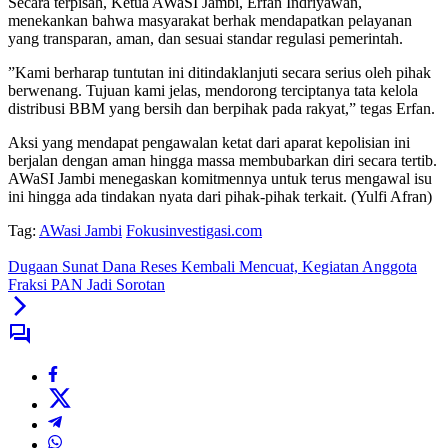
​Secara terpisah, Ketua AWaSI Jambi, Erfan Indriyawan,
menekankan bahwa masyarakat berhak mendapatkan pelayanan
yang transparan, aman, dan sesuai standar regulasi pemerintah.
​”Kami berharap tuntutan ini ditindaklanjuti secara serius oleh pihak
berwenang. Tujuan kami jelas, mendorong terciptanya tata kelola
distribusi BBM yang bersih dan berpihak pada rakyat,” tegas Erfan.
​Aksi yang mendapat pengawalan ketat dari aparat kepolisian ini
berjalan dengan aman hingga massa membubarkan diri secara tertib.
AWaSI Jambi menegaskan komitmennya untuk terus mengawal isu
ini hingga ada tindakan nyata dari pihak-pihak terkait. (Yulfi Afran)
Tag:
AWasi Jambi
Fokusinvestigasi.com
Dugaan Sunat Dana Reses Kembali Mencuat, Kegiatan Anggota
Fraksi PAN Jadi Sorotan