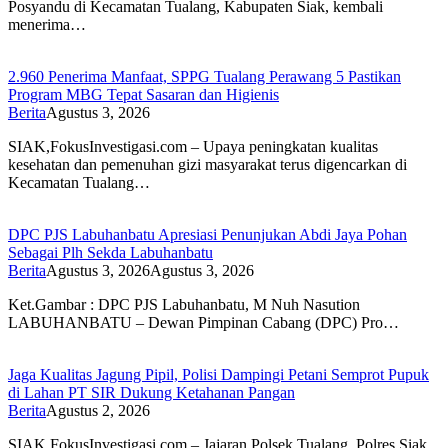
Posyandu di Kecamatan Tualang, Kabupaten Siak, kembali
menerima…
2.960 Penerima Manfaat, SPPG Tualang Perawang 5 Pastikan
Program MBG Tepat Sasaran dan Higienis
Berita
Agustus 3, 2026
SIAK,FokusInvestigasi.com – Upaya peningkatan kualitas
kesehatan dan pemenuhan gizi masyarakat terus digencarkan di
Kecamatan Tualang…
DPC PJS Labuhanbatu Apresiasi Penunjukan Abdi Jaya Pohan
Sebagai Plh Sekda Labuhanbatu
Berita
Agustus 3, 2026
Agustus 3, 2026
Ket.Gambar : DPC PJS Labuhanbatu, M Nuh Nasution
LABUHANBATU – Dewan Pimpinan Cabang (DPC) Pro…
Jaga Kualitas Jagung Pipil, Polisi Dampingi Petani Semprot Pupuk
di Lahan PT SIR Dukung Ketahanan Pangan
Berita
Agustus 2, 2026
SIAK,FokusInvestigasi.com – Jajaran Polsek Tualang, Polres Siak,