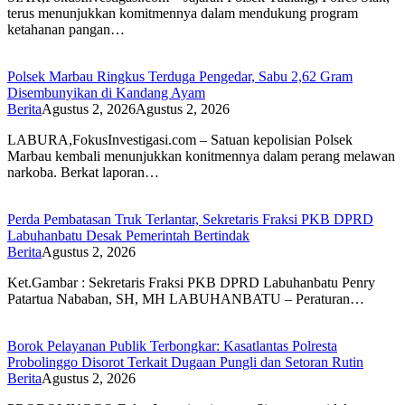
terus menunjukkan komitmennya dalam mendukung program
ketahanan pangan…
Polsek Marbau Ringkus Terduga Pengedar, Sabu 2,62 Gram
Disembunyikan di Kandang Ayam
Berita
Agustus 2, 2026
Agustus 2, 2026
LABURA,FokusInvestigasi.com – Satuan kepolisian Polsek
Marbau kembali menunjukkan konitmennya dalam perang melawan
narkoba. Berkat laporan…
Perda Pembatasan Truk Terlantar, Sekretaris Fraksi PKB DPRD
Labuhanbatu Desak Pemerintah Bertindak
Berita
Agustus 2, 2026
Ket.Gambar : Sekretaris Fraksi PKB DPRD Labuhanbatu Penry
Patartua Nababan, SH, MH LABUHANBATU – Peraturan…
Borok Pelayanan Publik Terbongkar: Kasatlantas Polresta
Probolinggo Disorot Terkait Dugaan Pungli dan Setoran Rutin
Berita
Agustus 2, 2026