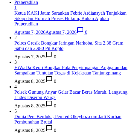
1
Ketua KAKI Jatim Sarankan Febrie Ardiansyah Tunjukkan
Sikap dan Hormati Proses Hukum, Bukan Ajukan
Praperadilan
Agustus 7, 2026
Agustus 7, 2026
0
2
Polres Gresik Bongkar Jaringan Narkoba, Sita 2,38 Gram
Sabu dan 2.980 Pil Koplo
Agustus 7, 2025
0
3
HiWaDa Kepri Bongkar Pola Penyimpangan Anggaran dan
Sampaikan Tuntutan Tegas di Kejaksaan Tanjungpinang
Agustus 8, 2025
0
4
Polsek Gunung Anyar Gelar Bazar Beras Murah, Langsung
Ludes Diserbu Warga
Agustus 8, 2025
0
5
Dunia Pers Berduka, Pemred Okeyboz.com Jadi Korban
Pembunuhan Brutal
Agustus 8, 2025
0