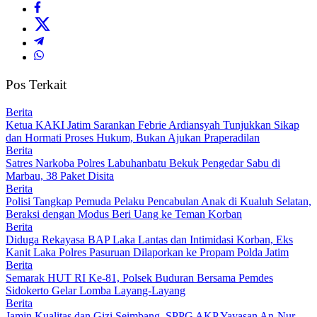
Pos Terkait
Berita
Ketua KAKI Jatim Sarankan Febrie Ardiansyah Tunjukkan Sikap
dan Hormati Proses Hukum, Bukan Ajukan Praperadilan
Berita
Satres Narkoba Polres Labuhanbatu Bekuk Pengedar Sabu di
Marbau, 38 Paket Disita
Berita
Polisi Tangkap Pemuda Pelaku Pencabulan Anak di Kualuh Selatan,
Beraksi dengan Modus Beri Uang ke Teman Korban
Berita
Diduga Rekayasa BAP Laka Lantas dan Intimidasi Korban, Eks
Kanit Laka Polres Pasuruan Dilaporkan ke Propam Polda Jatim
Berita
Semarak HUT RI Ke-81, Polsek Buduran Bersama Pemdes
Sidokerto Gelar Lomba Layang-Layang
Berita
Jamin Kualitas dan Gizi Seimbang, SPPG AKP Yayasan An-Nur