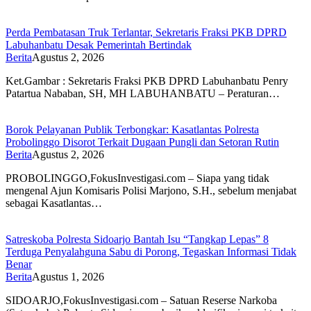
Perda Pembatasan Truk Terlantar, Sekretaris Fraksi PKB DPRD
Labuhanbatu Desak Pemerintah Bertindak
Berita
Agustus 2, 2026
Ket.Gambar : Sekretaris Fraksi PKB DPRD Labuhanbatu Penry
Patartua Nababan, SH, MH LABUHANBATU – Peraturan…
Borok Pelayanan Publik Terbongkar: Kasatlantas Polresta
Probolinggo Disorot Terkait Dugaan Pungli dan Setoran Rutin
Berita
Agustus 2, 2026
PROBOLINGGO,FokusInvestigasi.com – Siapa yang tidak
mengenal Ajun Komisaris Polisi Marjono, S.H., sebelum menjabat
sebagai Kasatlantas…
Satreskoba Polresta Sidoarjo Bantah Isu “Tangkap Lepas” 8
Terduga Penyalahguna Sabu di Porong, Tegaskan Informasi Tidak
Benar
Berita
Agustus 1, 2026
SIDOARJO,FokusInvestigasi.com – Satuan Reserse Narkoba