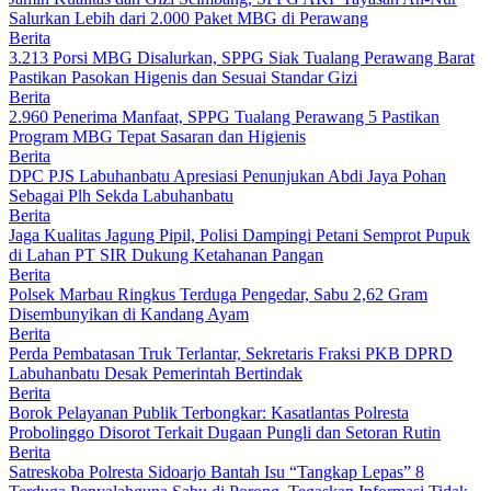
Salurkan Lebih dari 2.000 Paket MBG di Perawang
Berita
3.213 Porsi MBG Disalurkan, SPPG Siak Tualang Perawang Barat
Pastikan Pasokan Higenis dan Sesuai Standar Gizi
Berita
2.960 Penerima Manfaat, SPPG Tualang Perawang 5 Pastikan
Program MBG Tepat Sasaran dan Higienis
Berita
DPC PJS Labuhanbatu Apresiasi Penunjukan Abdi Jaya Pohan
Sebagai Plh Sekda Labuhanbatu
Berita
Jaga Kualitas Jagung Pipil, Polisi Dampingi Petani Semprot Pupuk
di Lahan PT SIR Dukung Ketahanan Pangan
Berita
Polsek Marbau Ringkus Terduga Pengedar, Sabu 2,62 Gram
Disembunyikan di Kandang Ayam
Berita
Perda Pembatasan Truk Terlantar, Sekretaris Fraksi PKB DPRD
Labuhanbatu Desak Pemerintah Bertindak
Berita
Borok Pelayanan Publik Terbongkar: Kasatlantas Polresta
Probolinggo Disorot Terkait Dugaan Pungli dan Setoran Rutin
Berita
Satreskoba Polresta Sidoarjo Bantah Isu “Tangkap Lepas” 8