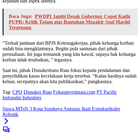
kejadian dan aspek lainnya.
Baca Juga:
PWDPI Jambi Desak Gubernur Copot Kadis
PUPR: Kritik Tajam atas Bantahan Muzakir Soal Masjid
Tergenang
“Terkait jaminan dari BPJS Ketenagakerjaa, pihak keluarga korban
sudah bisa mengklaimnya. Begitu pula santunan dari pihak
perusahaan. Ini juga termasuk yang kita kawal, supaya hak keluarga
korban tidak terabaikan, ” tegasnya.
Saat ini, pihak Disnakertrans Riau fokus kepada pendalaman dan
penyelidikan kasus kecelakaan kerja tersebut. “Kalau hasilnya sudah
keluar, secepatnya akan kita publikasikan,” pungkasnya.
Tag:
CPO
Disnaker Riau
Fokusinvestigasi.com
PT Pacific
Indopalm Industries
Siswa MTsN 3 Kota Surabaya Antusias Ikuti Extrakurikuler
Robotik