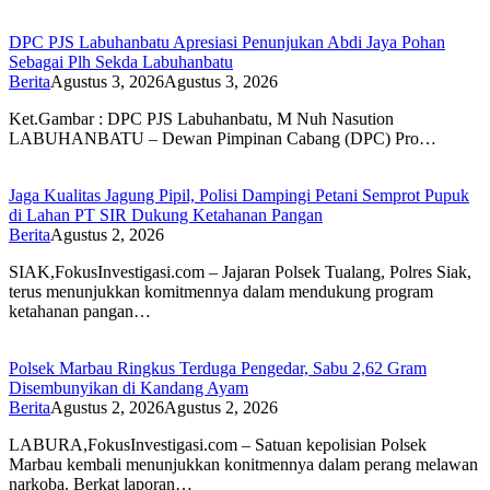
DPC PJS Labuhanbatu Apresiasi Penunjukan Abdi Jaya Pohan
Sebagai Plh Sekda Labuhanbatu
Berita
Agustus 3, 2026
Agustus 3, 2026
Ket.Gambar : DPC PJS Labuhanbatu, M Nuh Nasution
LABUHANBATU – Dewan Pimpinan Cabang (DPC) Pro…
Jaga Kualitas Jagung Pipil, Polisi Dampingi Petani Semprot Pupuk
di Lahan PT SIR Dukung Ketahanan Pangan
Berita
Agustus 2, 2026
SIAK,FokusInvestigasi.com – Jajaran Polsek Tualang, Polres Siak,
terus menunjukkan komitmennya dalam mendukung program
ketahanan pangan…
Polsek Marbau Ringkus Terduga Pengedar, Sabu 2,62 Gram
Disembunyikan di Kandang Ayam
Berita
Agustus 2, 2026
Agustus 2, 2026
LABURA,FokusInvestigasi.com – Satuan kepolisian Polsek
Marbau kembali menunjukkan konitmennya dalam perang melawan
narkoba. Berkat laporan…