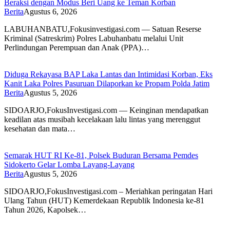
Beraksi dengan Modus Beri Uang ke Teman Korban
Berita
Agustus 6, 2026
LABUHANBATU,Fokusinvestigasi.com — Satuan Reserse
Kriminal (Satreskrim) Polres Labuhanbatu melalui Unit
Perlindungan Perempuan dan Anak (PPA)…
Diduga Rekayasa BAP Laka Lantas dan Intimidasi Korban, Eks
Kanit Laka Polres Pasuruan Dilaporkan ke Propam Polda Jatim
Berita
Agustus 5, 2026
SIDOARJO,FokusInvestigasi.com — Keinginan mendapatkan
keadilan atas musibah kecelakaan lalu lintas yang merenggut
kesehatan dan mata…
Semarak HUT RI Ke-81, Polsek Buduran Bersama Pemdes
Sidokerto Gelar Lomba Layang-Layang
Berita
Agustus 5, 2026
SIDOARJO,FokusInvestigasi.com – Meriahkan peringatan Hari
Ulang Tahun (HUT) Kemerdekaan Republik Indonesia ke-81
Tahun 2026, Kapolsek…