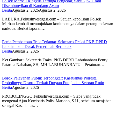
Polsek Marbau Ringkus Terduga Pengedar, Sabu 2,62 Gram
Disembunyikan di Kandang Ayam
Berita
Agustus 2, 2026
Agustus 2, 2026
LABURA,FokusInvestigasi.com – Satuan kepolisian Polsek
Marbau kembali menunjukkan konitmennya dalam perang melawan
narkoba. Berkat laporan…
Perda Pembatasan Truk Terlantar, Sekretaris Fraksi PKB DPRD
Labuhanbatu Desak Pemerintah Bertindak
Berita
Agustus 2, 2026
Ket.Gambar : Sekretaris Fraksi PKB DPRD Labuhanbatu Penry
Patartua Nababan, SH, MH LABUHANBATU – Peraturan…
Borok Pelayanan Publik Terbongkar: Kasatlantas Polresta
Probolinggo Disorot Terkait Dugaan Pungli dan Setoran Rutin
Berita
Agustus 2, 2026
PROBOLINGGO,FokusInvestigasi.com – Siapa yang tidak
mengenal Ajun Komisaris Polisi Marjono, S.H., sebelum menjabat
sebagai Kasatlantas…