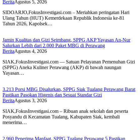
Berita
Agustus 5, 2026
SIDOARJO,FokusInvestigasi.com – Meriahkan peringatan Hari
Ulang Tahun (HUT) Kemerdekaan Republik Indonesia ke-81
Tahun 2026, Kapolsek…
Jamin Kualitas dan Gizi Seimbang, SPPG AKP Yayasan An-Nur
Salurkan Lebih dari 2.000 Paket MBG di Perawang
Berita
Agustus 4, 2026
SIAK,FokusInvestigasi.com — Satuan Pelayanan Pemenuhan Gizi
(SPPG) Aneka Kuliner Perawang (AKP) di bawah naungan
Yayasan…
3.213 Porsi MBG Disalurkan, SPPG Siak Tualang Perawang Barat
Pastikan Pasokan Higenis dan Sesuai Standar Gizi
Berita
Agustus 3, 2026
SIAK,FokusInvestigasi.com – Ribuan anak sekolah dan peserta
Posyandu di Kecamatan Tualang, Kabupaten Siak, kembali
menerima…
2.960 Penerima Manfaat, SPPG Tualang Perawang 5 Pastikan