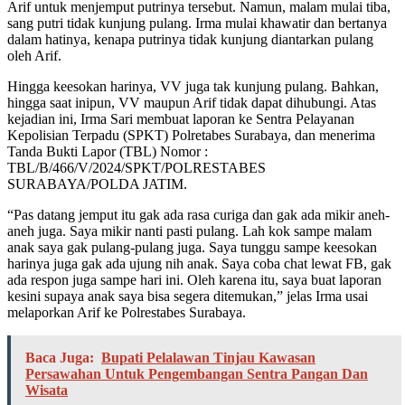
Arif untuk menjemput putrinya tersebut. Namun, malam mulai tiba,
sang putri tidak kunjung pulang. Irma mulai khawatir dan bertanya
dalam hatinya, kenapa putrinya tidak kunjung diantarkan pulang
oleh Arif.
Hingga keesokan harinya, VV juga tak kunjung pulang. Bahkan,
hingga saat inipun, VV maupun Arif tidak dapat dihubungi. Atas
kejadian ini, Irma Sari membuat laporan ke Sentra Pelayanan
Kepolisian Terpadu (SPKT) Polretabes Surabaya, dan menerima
Tanda Bukti Lapor (TBL) Nomor :
TBL/B/466/V/2024/SPKT/POLRESTABES
SURABAYA/POLDA JATIM.
“Pas datang jemput itu gak ada rasa curiga dan gak ada mikir aneh-
aneh juga. Saya mikir nanti pasti pulang. Lah kok sampe malam
anak saya gak pulang-pulang juga. Saya tunggu sampe keesokan
harinya juga gak ada ujung nih anak. Saya coba chat lewat FB, gak
ada respon juga sampe hari ini. Oleh karena itu, saya buat laporan
kesini supaya anak saya bisa segera ditemukan,” jelas Irma usai
melaporkan Arif ke Polrestabes Surabaya.
Baca Juga:
Bupati Pelalawan Tinjau Kawasan
Persawahan Untuk Pengembangan Sentra Pangan Dan
Wisata