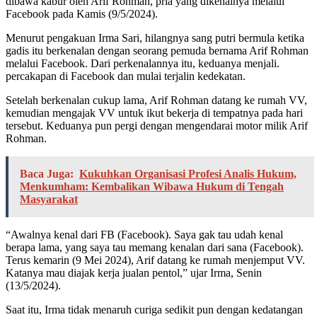
dibawa kabur oleh Arif Rohman, pria yang dikenalnya melalui
Facebook pada Kamis (9/5/2024).
Menurut pengakuan Irma Sari, hilangnya sang putri bermula ketika
gadis itu berkenalan dengan seorang pemuda bernama Arif Rohman
melalui Facebook. Dari perkenalannya itu, keduanya menjali.
percakapan di Facebook dan mulai terjalin kedekatan.
Setelah berkenalan cukup lama, Arif Rohman datang ke rumah VV,
kemudian mengajak VV untuk ikut bekerja di tempatnya pada hari
tersebut. Keduanya pun pergi dengan mengendarai motor milik Arif
Rohman.
Baca Juga:
Kukuhkan Organisasi Profesi Analis Hukum,
Menkumham: Kembalikan Wibawa Hukum di Tengah
Masyarakat
“Awalnya kenal dari FB (Facebook). Saya gak tau udah kenal
berapa lama, yang saya tau memang kenalan dari sana (Facebook).
Terus kemarin (9 Mei 2024), Arif datang ke rumah menjemput VV.
Katanya mau diajak kerja jualan pentol,” ujar Irma, Senin
(13/5/2024).
Saat itu, Irma tidak menaruh curiga sedikit pun dengan kedatangan