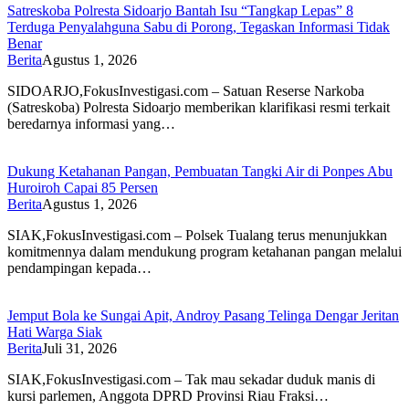
Satreskoba Polresta Sidoarjo Bantah Isu “Tangkap Lepas” 8
Terduga Penyalahguna Sabu di Porong, Tegaskan Informasi Tidak
Benar
Berita
Agustus 1, 2026
SIDOARJO,FokusInvestigasi.com – Satuan Reserse Narkoba
(Satreskoba) Polresta Sidoarjo memberikan klarifikasi resmi terkait
beredarnya informasi yang…
Dukung Ketahanan Pangan, Pembuatan Tangki Air di Ponpes Abu
Huroiroh Capai 85 Persen
Berita
Agustus 1, 2026
SIAK,FokusInvestigasi.com – Polsek Tualang terus menunjukkan
komitmennya dalam mendukung program ketahanan pangan melalui
pendampingan kepada…
Jemput Bola ke Sungai Apit, Androy Pasang Telinga Dengar Jeritan
Hati Warga Siak
Berita
Juli 31, 2026
SIAK,FokusInvestigasi.com – Tak mau sekadar duduk manis di
kursi parlemen, Anggota DPRD Provinsi Riau Fraksi…