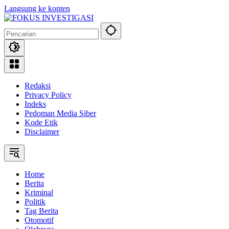
Langsung ke konten
Redaksi
Privacy Policy
Indeks
Pedoman Media Siber
Kode Etik
Disclaimer
Home
Berita
Kriminal
Politik
Tag Berita
Otomotif