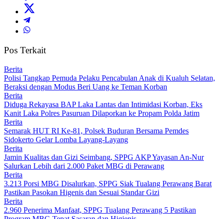
Pos Terkait
Berita
Polisi Tangkap Pemuda Pelaku Pencabulan Anak di Kualuh Selatan,
Beraksi dengan Modus Beri Uang ke Teman Korban
Berita
Diduga Rekayasa BAP Laka Lantas dan Intimidasi Korban, Eks
Kanit Laka Polres Pasuruan Dilaporkan ke Propam Polda Jatim
Berita
Semarak HUT RI Ke-81, Polsek Buduran Bersama Pemdes
Sidokerto Gelar Lomba Layang-Layang
Berita
Jamin Kualitas dan Gizi Seimbang, SPPG AKP Yayasan An-Nur
Salurkan Lebih dari 2.000 Paket MBG di Perawang
Berita
3.213 Porsi MBG Disalurkan, SPPG Siak Tualang Perawang Barat
Pastikan Pasokan Higenis dan Sesuai Standar Gizi
Berita
2.960 Penerima Manfaat, SPPG Tualang Perawang 5 Pastikan
Program MBG Tepat Sasaran dan Higienis