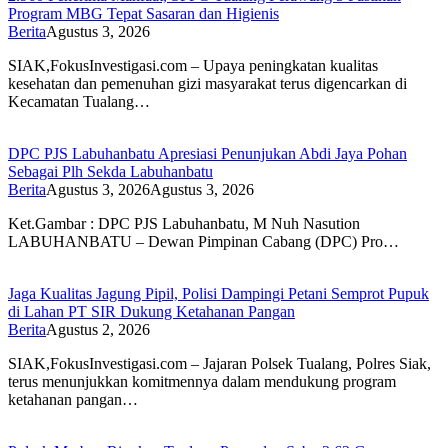
Program MBG Tepat Sasaran dan Higienis
Berita
Agustus 3, 2026
SIAK,FokusInvestigasi.com – Upaya peningkatan kualitas
kesehatan dan pemenuhan gizi masyarakat terus digencarkan di
Kecamatan Tualang…
DPC PJS Labuhanbatu Apresiasi Penunjukan Abdi Jaya Pohan
Sebagai Plh Sekda Labuhanbatu
Berita
Agustus 3, 2026
Agustus 3, 2026
Ket.Gambar : DPC PJS Labuhanbatu, M Nuh Nasution
LABUHANBATU – Dewan Pimpinan Cabang (DPC) Pro…
Jaga Kualitas Jagung Pipil, Polisi Dampingi Petani Semprot Pupuk
di Lahan PT SIR Dukung Ketahanan Pangan
Berita
Agustus 2, 2026
SIAK,FokusInvestigasi.com – Jajaran Polsek Tualang, Polres Siak,
terus menunjukkan komitmennya dalam mendukung program
ketahanan pangan…