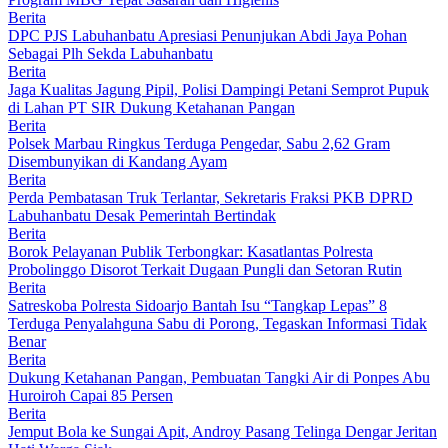
Berita
DPC PJS Labuhanbatu Apresiasi Penunjukan Abdi Jaya Pohan
Sebagai Plh Sekda Labuhanbatu
Berita
Jaga Kualitas Jagung Pipil, Polisi Dampingi Petani Semprot Pupuk
di Lahan PT SIR Dukung Ketahanan Pangan
Berita
Polsek Marbau Ringkus Terduga Pengedar, Sabu 2,62 Gram
Disembunyikan di Kandang Ayam
Berita
Perda Pembatasan Truk Terlantar, Sekretaris Fraksi PKB DPRD
Labuhanbatu Desak Pemerintah Bertindak
Berita
Borok Pelayanan Publik Terbongkar: Kasatlantas Polresta
Probolinggo Disorot Terkait Dugaan Pungli dan Setoran Rutin
Berita
Satreskoba Polresta Sidoarjo Bantah Isu “Tangkap Lepas” 8
Terduga Penyalahguna Sabu di Porong, Tegaskan Informasi Tidak
Benar
Berita
Dukung Ketahanan Pangan, Pembuatan Tangki Air di Ponpes Abu
Huroiroh Capai 85 Persen
Berita
Jemput Bola ke Sungai Apit, Androy Pasang Telinga Dengar Jeritan