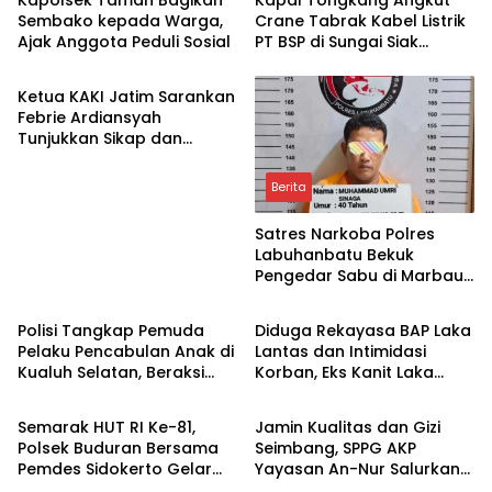
Sembako kepada Warga,
Crane Tabrak Kabel Listrik
Ajak Anggota Peduli Sosial
PT BSP di Sungai Siak
Berita
hingga Putus
Ketua KAKI Jatim Sarankan
Febrie Ardiansyah
Tunjukkan Sikap dan
Hormati Proses Hukum,
Bukan Ajukan Praperadilan
Berita
Satres Narkoba Polres
Labuhanbatu Bekuk
Pengedar Sabu di Marbau,
Berita
Berita
38 Paket Disita
Polisi Tangkap Pemuda
Diduga Rekayasa BAP Laka
Pelaku Pencabulan Anak di
Lantas dan Intimidasi
Kualuh Selatan, Beraksi
Korban, Eks Kanit Laka
Berita
Berita
dengan Modus Beri Uang
Polres Pasuruan
ke Teman Korban
Dilaporkan ke Propam
Semarak HUT RI Ke-81,
Jamin Kualitas dan Gizi
Polda Jatim
Polsek Buduran Bersama
Seimbang, SPPG AKP
Pemdes Sidokerto Gelar
Yayasan An-Nur Salurkan
Berita
Berita
Lomba Layang-Layang
Lebih dari 2.000 Paket MBG