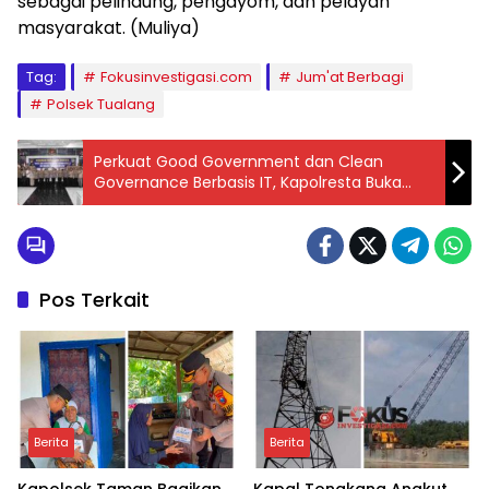
sebagai pelindung, pengayom, dan pelayan
masyarakat. (Muliya)
Tag:
Fokusinvestigasi.com
Jum'at Berbagi
Polsek Tualang
Perkuat Good Government dan Clean
Governance Berbasis IT, Kapolresta Buka
Musrenbang Polresta Jambi Tahun 2025
Pos Terkait
Berita
Berita
Kapolsek Taman Bagikan
Kapal Tongkang Angkut