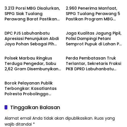
di Perawang
3.213 Porsi MBG Disalurkan,
2.960 Penerima Manfaat,
SPPG Siak Tualang
SPPG Tualang Perawang 5
Perawang Barat Pastikan
Pastikan Program MBG
Berita
Berita
Pasokan Higenis dan
Tepat Sasaran dan
Sesuai Standar Gizi
Higienis
DPC PJS Labuhanbatu
Jaga Kualitas Jagung Pipil,
Apresiasi Penunjukan Abdi
Polisi Dampingi Petani
Jaya Pohan Sebagai Plh
Semprot Pupuk di Lahan PT
Berita
Berita
Sekda Labuhanbatu
SIR Dukung Ketahanan
Pangan
Polsek Marbau Ringkus
Perda Pembatasan Truk
Terduga Pengedar, Sabu
Terlantar, Sekretaris Fraksi
2,62 Gram Disembunyikan
PKB DPRD Labuhanbatu
Berita
di Kandang Ayam
Desak Pemerintah
Bertindak
Borok Pelayanan Publik
Terbongkar: Kasatlantas
Polresta Probolinggo
Disorot Terkait Dugaan
Pungli dan Setoran Rutin
Tinggalkan Balasan
Alamat email Anda tidak akan dipublikasikan.
Ruas yang
wajib ditandai
*