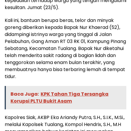
kepedulian terhadap warga yang tengah mengalami
kesulitan. Jumat (23/5).
Kali ini, bantuan berupa beras, telor dan minyak
goreng diberikan kepada Bapak Nur Khaerad (52),
didampingi istrinya warga yang tinggal di Jalan
Pelabuhan, Gang Aman RT 03 RK 01, Kampung Pinang
Sebatang, Kecamatan Tualang. Bapak Nur diketahui
telah menderita sakit radang di bagian lidah dan
tenggorokan selama enam bulan terakhir, yang
membuatnya hanya bisa terbaring lemah di tempat
tidur.
Baca Juga:
KPK Tahan Tiga Tersangka
Korupsi PLTU Bukit Asam
Kapolres Siak, AKBP Eka Ariandy Putra, S.H., S.I.K., M.Si.,
melalui Kapolsek Tualang, Kompol Hendrix, S.H., M.H