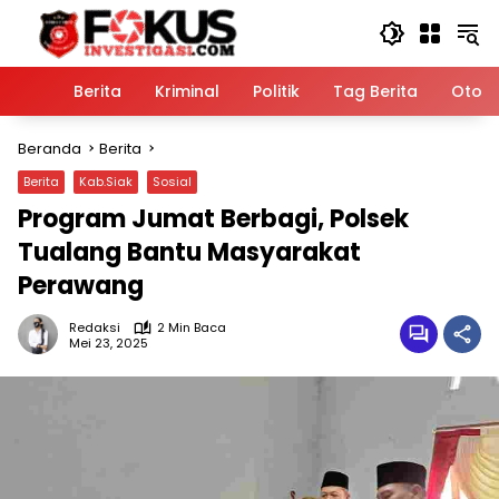
Langsung
ke
konten
Home
Berita
Kriminal
Politik
Tag Berita
Otomo
Beranda
Berita
Berita
Kab.Siak
Sosial
Program Jumat Berbagi, Polsek
Tualang Bantu Masyarakat
Perawang
Redaksi
2 Min Baca
Mei 23, 2025