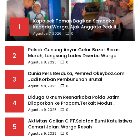
Kapolsek Taman Bagikan Sembako
1
kepada Warga, Ajak Anggota Peduli
Sosial
Agustus 7, 2026
0
Polsek Gunung Anyar Gelar Bazar Beras
2
Murah, Langsung Ludes Diserbu Warga
Agustus 8, 2025
0
Dunia Pers Berduka, Pemred Okeyboz.com
3
Jadi Korban Pembunuhan Brutal
Agustus 8, 2025
0
Diduga Oknum Resnarkoba Polda Jatim
4
Dilaporkan ke Propam,Terkait Modus
Rehabilitasi,Puluhan Juta Raib
Agustus 9, 2025
0
Aktivitas Galian C PT.Selatan Bumi Katulistiwa
5
Cemari Jalan, Warga Resah
Agustus 9, 2025
0