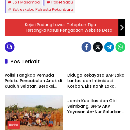
J&T Masamba
Paket Sabu
Satreskoba Polresta Pekanbaru
Kejari Padang Lawas Tetapkan Tiga
Tersangka Kasus Pengadaan Website Desa
Pos Terkait
Berita
Berita
Polisi Tangkap Pemuda
Diduga Rekayasa BAP Laka
Pelaku Pencabulan Anak di
Lantas dan Intimidasi
Kualuh Selatan, Beraksi
Korban, Eks Kanit Laka
Berita
dengan Modus Beri Uang
Polres Pasuruan
ke Teman Korban
Dilaporkan ke Propam
Jamin Kualitas dan Gizi
Polda Jatim
Seimbang, SPPG AKP
Yayasan An-Nur Salurkan
Lebih dari 2.000 Paket MBG
di Perawang
Berita