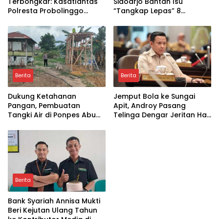
Terbongkar: Kasatlantas
Sidoarjo Bantah Isu
Polresta Probolinggo
“Tangkap Lepas” 8
Disorot Terkait Dugaan
Terduga Penyalahguna
Pungli dan Setoran Rutin
Sabu di Porong, Tegaskan
Informasi Tidak Benar
Berita
Berita
Dukung Ketahanan
Jemput Bola ke Sungai
Pangan, Pembuatan
Apit, Androy Pasang
Tangki Air di Ponpes Abu
Telinga Dengar Jeritan Hati
Huroiroh Capai 85 Persen
Warga Siak
Berita
Bank Syariah Annisa Mukti
Beri Kejutan Ulang Tahun