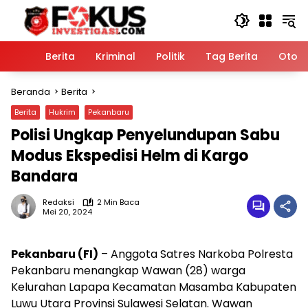
Langsung
ke
konten
Home
Berita
Kriminal
Politik
Tag Berita
Otomo
Beranda
Berita
Berita
Hukrim
Pekanbaru
Polisi Ungkap Penyelundupan Sabu
Modus Ekspedisi Helm di Kargo
Bandara
Redaksi
2 Min Baca
Mei 20, 2024
Pekanbaru (FI)
– Anggota Satres Narkoba Polresta
Pekanbaru menangkap Wawan (28) warga
Kelurahan Lapapa Kecamatan Masamba Kabupaten
Luwu Utara Provinsi Sulawesi Selatan. Wawan