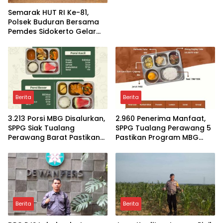
Semarak HUT RI Ke-81,
Polsek Buduran Bersama
Pemdes Sidokerto Gelar
Lomba Layang-Layang
Berita
Berita
3.213 Porsi MBG Disalurkan,
2.960 Penerima Manfaat,
SPPG Siak Tualang
SPPG Tualang Perawang 5
Perawang Barat Pastikan
Pastikan Program MBG
Pasokan Higenis dan
Tepat Sasaran dan
Sesuai Standar Gizi
Higienis
Berita
Berita