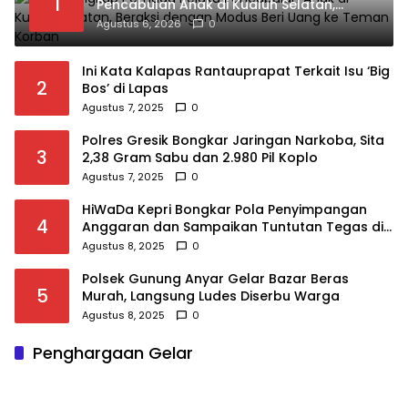
1
Pencabulan Anak di Kualuh Selatan,
Beraksi dengan Modus Beri Uang ke
Agustus 6, 2026
0
Teman Korban
Ini Kata Kalapas Rantauprapat Terkait Isu ‘Big
2
Bos’ di Lapas
Agustus 7, 2025
0
Polres Gresik Bongkar Jaringan Narkoba, Sita
3
2,38 Gram Sabu dan 2.980 Pil Koplo
Agustus 7, 2025
0
HiWaDa Kepri Bongkar Pola Penyimpangan
4
Anggaran dan Sampaikan Tuntutan Tegas di
Kejaksaan Tanjungpinang
Agustus 8, 2025
0
Polsek Gunung Anyar Gelar Bazar Beras
5
Murah, Langsung Ludes Diserbu Warga
Agustus 8, 2025
0
Penghargaan Gelar