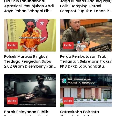
DPC PJS Labuhanbatu
Jaga Kualitas Jagung Pipil,
Apresiasi Penunjukan Abdi
Polisi Dampingi Petani
Jaya Pohan Sebagai Plh
Semprot Pupuk di Lahan PT
Sekda Labuhanbatu
SIR Dukung Ketahanan
Pangan
Berita
Berita
Polsek Marbau Ringkus
Perda Pembatasan Truk
Terduga Pengedar, Sabu
Terlantar, Sekretaris Fraksi
2,62 Gram Disembunyikan
PKB DPRD Labuhanbatu
di Kandang Ayam
Desak Pemerintah
Bertindak
Berita
Berita
Borok Pelayanan Publik
Satreskoba Polresta