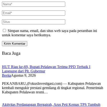
Simpan nama, email, dan situs web saya pada peramban ini
untuk komentar saya berikutnya.
Baca Juga
HUT Riau ke-69, Bupati Pelalawan Terima PPD Terbaik I
Langsung dari Plt. Gubernur
Berita
Agustus 9, 2026
​PEKANBARU,(FokusInvestigasi.com) — Kabupaten Pelalawan
kembali mengukir prestasi gemilang di tingkat regional. Pemerintah
Kabupaten Pelalawan resmi…
Aktivitas Perdagangan Bergairah, Arus Peti Kemas TPS Tumbuh