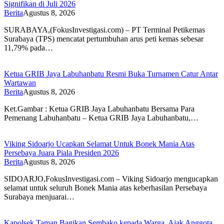
Signifikan di Juli 2026
Berita
Agustus 8, 2026
SURABAYA,(FokusInvestigasi.com) – PT Terminal Petikemas
Surabaya (TPS) mencatat pertumbuhan arus peti kemas sebesar
11,79% pada…
Ketua GRIB Jaya Labuhanbatu Resmi Buka Turnamen Catur Antar
Wartawan
Berita
Agustus 8, 2026
Ket.Gambar : Ketua GRIB Jaya Labuhanbatu Bersama Para
Pemenang Labuhanbatu – Ketua GRIB Jaya Labuhanbatu,…
Viking Sidoarjo Ucapkan Selamat Untuk Bonek Mania Atas
Persebaya Juara Piala Presiden 2026
Berita
Agustus 8, 2026
SIDOARJO,FokusInvestigasi.com – Viking Sidoarjo mengucapkan
selamat untuk seluruh Bonek Mania atas keberhasilan Persebaya
Surabaya menjuarai…
Kapolsek Taman Bagikan Sembako kepada Warga, Ajak Anggota