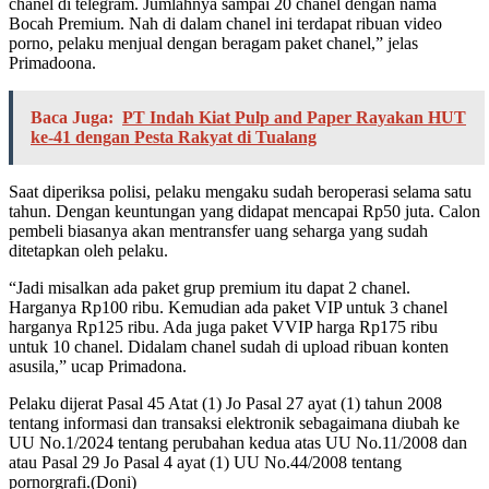
chanel di telegram. Jumlahnya sampai 20 chanel dengan nama
Bocah Premium. Nah di dalam chanel ini terdapat ribuan video
porno, pelaku menjual dengan beragam paket chanel,” jelas
Primadoona.
Baca Juga:
PT Indah Kiat Pulp and Paper Rayakan HUT
ke-41 dengan Pesta Rakyat di Tualang
Saat diperiksa polisi, pelaku mengaku sudah beroperasi selama satu
tahun. Dengan keuntungan yang didapat mencapai Rp50 juta. Calon
pembeli biasanya akan mentransfer uang seharga yang sudah
ditetapkan oleh pelaku.
“Jadi misalkan ada paket grup premium itu dapat 2 chanel.
Harganya Rp100 ribu. Kemudian ada paket VIP untuk 3 chanel
harganya Rp125 ribu. Ada juga paket VVIP harga Rp175 ribu
untuk 10 chanel. Didalam chanel sudah di upload ribuan konten
asusila,” ucap Primadona.
Pelaku dijerat Pasal 45 Atat (1) Jo Pasal 27 ayat (1) tahun 2008
tentang informasi dan transaksi elektronik sebagaimana diubah ke
UU No.1/2024 tentang perubahan kedua atas UU No.11/2008 dan
atau Pasal 29 Jo Pasal 4 ayat (1) UU No.44/2008 tentang
pornorgrafi.(Doni)