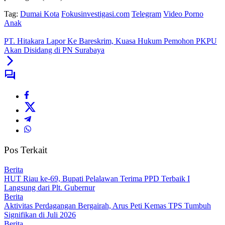
Tag:
Dumai Kota
Fokusinvestigasi.com
Telegram
Video Porno
Anak
PT. Hitakara Lapor Ke Bareskrim, Kuasa Hukum Pemohon PKPU
Akan Disidang di PN Surabaya
Pos Terkait
Berita
HUT Riau ke-69, Bupati Pelalawan Terima PPD Terbaik I
Langsung dari Plt. Gubernur
Berita
Aktivitas Perdagangan Bergairah, Arus Peti Kemas TPS Tumbuh
Signifikan di Juli 2026
Berita