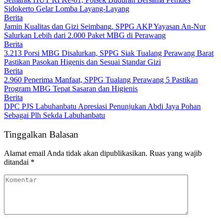
Sidokerto Gelar Lomba Layang-Layang
Berita
Jamin Kualitas dan Gizi Seimbang, SPPG AKP Yayasan An-Nur
Salurkan Lebih dari 2.000 Paket MBG di Perawang
Berita
3.213 Porsi MBG Disalurkan, SPPG Siak Tualang Perawang Barat
Pastikan Pasokan Higenis dan Sesuai Standar Gizi
Berita
2.960 Penerima Manfaat, SPPG Tualang Perawang 5 Pastikan
Program MBG Tepat Sasaran dan Higienis
Berita
DPC PJS Labuhanbatu Apresiasi Penunjukan Abdi Jaya Pohan
Sebagai Plh Sekda Labuhanbatu
Tinggalkan Balasan
Alamat email Anda tidak akan dipublikasikan.
Ruas yang wajib
ditandai
*