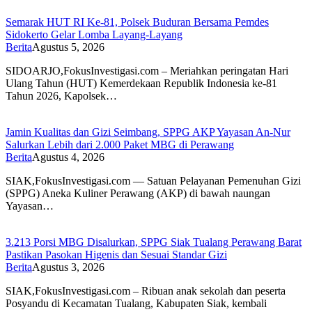
Semarak HUT RI Ke-81, Polsek Buduran Bersama Pemdes
Sidokerto Gelar Lomba Layang-Layang
Berita
Agustus 5, 2026
SIDOARJO,FokusInvestigasi.com – Meriahkan peringatan Hari
Ulang Tahun (HUT) Kemerdekaan Republik Indonesia ke-81
Tahun 2026, Kapolsek…
Jamin Kualitas dan Gizi Seimbang, SPPG AKP Yayasan An-Nur
Salurkan Lebih dari 2.000 Paket MBG di Perawang
Berita
Agustus 4, 2026
SIAK,FokusInvestigasi.com — Satuan Pelayanan Pemenuhan Gizi
(SPPG) Aneka Kuliner Perawang (AKP) di bawah naungan
Yayasan…
3.213 Porsi MBG Disalurkan, SPPG Siak Tualang Perawang Barat
Pastikan Pasokan Higenis dan Sesuai Standar Gizi
Berita
Agustus 3, 2026
SIAK,FokusInvestigasi.com – Ribuan anak sekolah dan peserta
Posyandu di Kecamatan Tualang, Kabupaten Siak, kembali