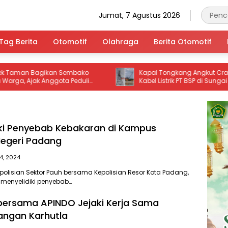
Jumat, 7 Agustus 2026
Tag Berita
Otomotif
Olahraga
Berita Otomotif
 Bagikan Sembako
Kapal Tongkang Angkut Crane Tabrak
ak Anggota Peduli
Kabel Listrik PT BSP di Sungai Siak hin
Putus
idiki Penyebab Kebakaran di Kampus
 Negeri Padang
4, 2024
epolisian Sektor Pauh bersama Kepolisian Resor Kota Padang,
menyelidiki penyebab…
bersama APINDO Jejaki Kerja Sama
angan Karhutla