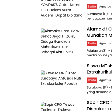
Berita
Agustus 
Surabaya (FI) –
pencatutan na
Alamak!! Ca
Gunakan Ma
Berita
Agustus 
Pelalawan(FI) –
media online ya
Siswa MTsN
Extrakuriku
Berita
Agustus 
Surabaya (FI) – 
yang dimana dal
Sopir CPO 
Disnakertr