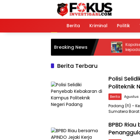
Langsung
ke
konten
Home
Berita
Kriminal
Politik
Kapolsek Taman
Breaking News
kepada Warga, Aj
Sosial
Berita Terbaru
Polisi Sel
Politeknik
Berita
Agustus 
Padang (FI) – K
Sumatera Barat 
BPBD Riau 
Penanggul