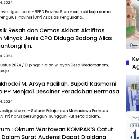
4, 2024
investigasi.com – BPBD Provinsi Riau menjejaki kerja sama
ngurus Provinsi (DPP) Asosiasi Pengusaha…
ik Resah dan Cemas Akibat Aktifitas
 Minyak Jenis CPO Diduga Bodong Alias
ntongi Ijin.
4, 2024
Ke
Agustus 2024 / Di pinggir jalan wilayah Desa Wedoroanom,
A
rejo,…
khodai M. Arsya Fadillah, Bupati Kasmarni
a PP Menjadi Desainer Peradaban Bermasa
4, 2024
nvestigasi.com – Satuan Pelajar dan Mahasiswa Pemuda
MA-PP) harus bersungguh-sungguh ikut serta dalam…
Hukum : Oknum Wartawan KOMPAK’S Catut
Dalam Surat Audensi Dapat Dipidana