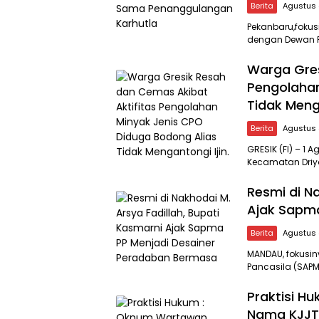
Berita
Agustus 
Pekanbaru,fokus
dengan Dewan Pe
Warga Gres
Pengolahan
Tidak Menga
Berita
Agustus 
GRESIK (FI) – 1 
Kecamatan Driyo
FOKUS
INVESTIGASI
Resmi di Na
Ajak Sapm
Berita
Agustus 
MANDAU, fokusi
Pancasila (SAP
Praktisi 
Nama KJJT 