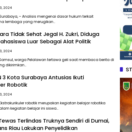
3, 2024
 Surabaya, – Analisis mengenai dasar hukum terkait
ma lembaga yang merugikan…
ra Tidak Sehat Jegal H. Zukri, Diduga
hasiswa Luar Sebagai Alat Politik
3, 2024
 Samsul, warga Pelalawan tertawa geli saat membaca berita di
ng dikirimkan…
S
 3 Kota Surabaya Antusias Ikuti
ler Robotik
3, 2024
Ekstrakurikuler robotik merupakan kegiatan belajar robotika
am kegiatan belajar ini siswa…
Tewas Terlindas Truknya Sendiri di Dumai,
ans Riau Lakukan Penyelidikan