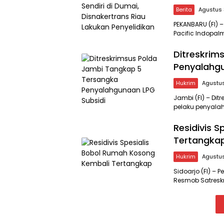
Berita
Agustus 
PEKANBARU (FI) 
Pacific Indopal
Ditreskrim
Penyalahgu
Hukrim
Agustus
Jambi (FI) – Di
pelaku penyalah
Residivis 
Tertangka
Hukrim
Agustus
Sidoarjo (FI) –
Resmob Satreskr