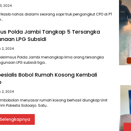
3, 2024
– Nasib nahas dialami seorang sopir truk pengangkut CPO di PT
m…
sus Polda Jambi Tangkap 5 Tersangka
naan LPG Subsidi
 2, 2024
treskrimsus Polda Jambi menangkap lima orang tersangka
gunaan LPG subsidi tiga…
Spesialis Bobol Rumah Kosong Kembali
p
 2, 2024
 Pembobolan menyasar rumah kosong berhasil diungkap Unit
im Polresta Sidoarjo. Satu…
Selengkapnya