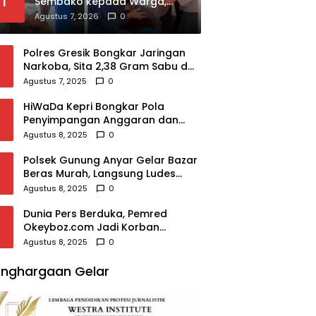
1
Sembako kepada Warga,
Ajak Anggota Peduli Sosial
Agustus 7, 2026
0
Polres Gresik Bongkar Jaringan
Narkoba, Sita 2,38 Gram Sabu dan
2.980 Pil Koplo
Agustus 7, 2025
0
HiWaDa Kepri Bongkar Pola
Penyimpangan Anggaran dan
Sampaikan Tuntutan Tegas di
Agustus 8, 2025
0
Kejaksaan Tanjungpinang
Polsek Gunung Anyar Gelar Bazar
Beras Murah, Langsung Ludes
Diserbu Warga
Agustus 8, 2025
0
Dunia Pers Berduka, Pemred
Okeyboz.com Jadi Korban
Pembunuhan Brutal
Agustus 8, 2025
0
nghargaan Gelar