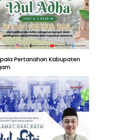
pala Pertanahan Kabupaten
gam