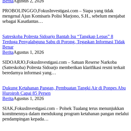
Berita
Agustus 2, 2026
PROBOLINGGO,FokusInvestigasi.com – Siapa yang tidak
mengenal Ajun Komisaris Polisi Marjono, S.H., sebelum menjabat
sebagai Kasatlantas…
Satreskoba Polresta Sidoarjo Bantah Isu “Tangkap Lepas” 8
Terduga Penyalahguna Sabu di Porong, Tegaskan Informasi Tidak
Benar
Berita
Agustus 1, 2026
SIDOARJO,FokusInvestigasi.com – Satuan Reserse Narkoba
(Satreskoba) Polresta Sidoarjo memberikan klarifikasi resmi terkait
beredarnya informasi yang…
Dukung Ketahanan Pangan, Pembuatan Tangki Air di Ponpes Abu
Huroiroh Capai 85 Persen
Berita
Agustus 1, 2026
SIAK,FokusInvestigasi.com – Polsek Tualang terus menunjukkan
komitmennya dalam mendukung program ketahanan pangan melalui
pendampingan kepada…