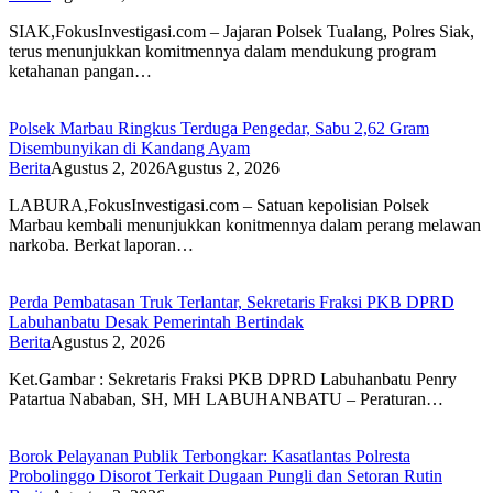
SIAK,FokusInvestigasi.com – Jajaran Polsek Tualang, Polres Siak,
terus menunjukkan komitmennya dalam mendukung program
ketahanan pangan…
Polsek Marbau Ringkus Terduga Pengedar, Sabu 2,62 Gram
Disembunyikan di Kandang Ayam
Berita
Agustus 2, 2026
Agustus 2, 2026
LABURA,FokusInvestigasi.com – Satuan kepolisian Polsek
Marbau kembali menunjukkan konitmennya dalam perang melawan
narkoba. Berkat laporan…
Perda Pembatasan Truk Terlantar, Sekretaris Fraksi PKB DPRD
Labuhanbatu Desak Pemerintah Bertindak
Berita
Agustus 2, 2026
Ket.Gambar : Sekretaris Fraksi PKB DPRD Labuhanbatu Penry
Patartua Nababan, SH, MH LABUHANBATU – Peraturan…
Borok Pelayanan Publik Terbongkar: Kasatlantas Polresta
Probolinggo Disorot Terkait Dugaan Pungli dan Setoran Rutin