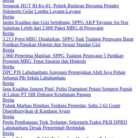
Berita
Semarak HUT RI Ke-81, Polsek Buduran Bersama Pemdes
Sidokerto Gelar Lomba Layang-Layang
Berita
Jamin Kualitas dan Gizi Seimbang, SPPG AKP Yayasan An-Nur
Salurkan Lebih dari 2.000 Paket MBG di Perawang
Berita
3.213 Porsi MBG Disalurkan, SPPG Siak Tualang Perawang Barat
Pastikan Pasokan Higenis dan Sesuai Standar Gizi
Berita
2.960 Penerima Manfaat, SPPG Tualang Perawang 5 Pastikan
Program MBG Tepat Sasaran dan Higienis
Berita
DPC PJS Labuhanbatu Apresiasi Penunjukan Abdi Jaya Pohan
Sebagai Plh Sekda Labuhanbatu
Berita
Jaga Kualitas Jagung Pipil, Polisi Dampingi Petani Semprot Pupuk
di Lahan PT SIR Dukung Ketahanan Pangan
Berita
Polsek Marbau Ringkus Terduga Pengedar, Sabu 2,62 Gram
Disembunyikan di Kandang Ayam
Berita
Perda Pembatasan Truk Terlantar, Sekretaris Fraksi PKB DPRD
Labuhanbatu Desak Pemerintah Bertindak
Berita