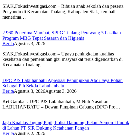
SIAK,FokusInvestigasi.com – Ribuan anak sekolah dan peserta
Posyandu di Kecamatan Tualang, Kabupaten Siak, kembali
menerima…
2.960 Penerima Manfaat, SPPG Tualang Perawang 5 Pastikan
Program MBG Tepat Sasaran dan Higienis
Berita
Agustus 3, 2026
SIAK,FokusInvestigasi.com – Upaya peningkatan kualitas
kesehatan dan pemenuhan gizi masyarakat terus digencarkan di
Kecamatan Tualang…
DPC PJS Labuhanbatu Apresiasi Penunjukan Abdi Jaya Pohan
Sebagai Plh Sekda Labuhanbatu
Berita
Agustus 3, 2026
Agustus 3, 2026
Ket.Gambar : DPC PJS Labuhanbatu, M Nuh Nasution
LABUHANBATU – Dewan Pimpinan Cabang (DPC) Pro…
Jaga Kualitas Jagung Pipil, Polisi Dampingi Petani Semprot Pupuk
di Lahan PT SIR Dukung Ketahanan Pangan
Berita
Agustus 2, 2026