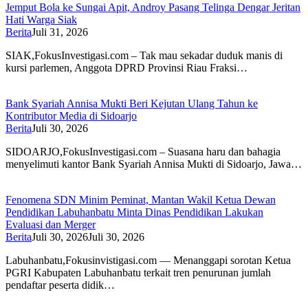
Jemput Bola ke Sungai Apit, Androy Pasang Telinga Dengar Jeritan
Hati Warga Siak
Berita
Juli 31, 2026
SIAK,FokusInvestigasi.com – Tak mau sekadar duduk manis di
kursi parlemen, Anggota DPRD Provinsi Riau Fraksi…
Bank Syariah Annisa Mukti Beri Kejutan Ulang Tahun ke
Kontributor Media di Sidoarjo
Berita
Juli 30, 2026
SIDOARJO,FokusInvestigasi.com – Suasana haru dan bahagia
menyelimuti kantor Bank Syariah Annisa Mukti di Sidoarjo, Jawa…
Fenomena SDN Minim Peminat, Mantan Wakil Ketua Dewan
Pendidikan Labuhanbatu Minta Dinas Pendidikan Lakukan
Evaluasi dan Merger
Berita
Juli 30, 2026
Juli 30, 2026
Labuhanbatu,Fokusinvistigasi.com — Menanggapi sorotan Ketua
PGRI Kabupaten Labuhanbatu terkait tren penurunan jumlah
pendaftar peserta didik…