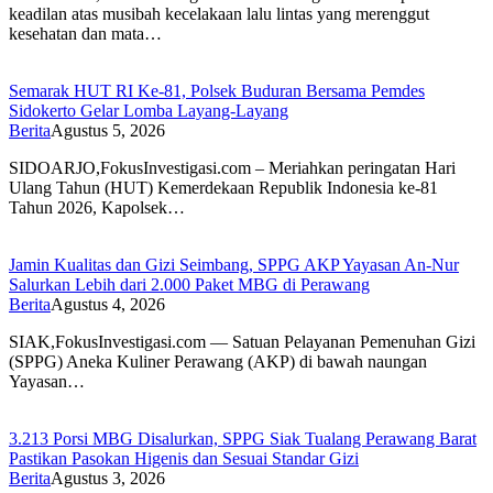
keadilan atas musibah kecelakaan lalu lintas yang merenggut
kesehatan dan mata…
Semarak HUT RI Ke-81, Polsek Buduran Bersama Pemdes
Sidokerto Gelar Lomba Layang-Layang
Berita
Agustus 5, 2026
SIDOARJO,FokusInvestigasi.com – Meriahkan peringatan Hari
Ulang Tahun (HUT) Kemerdekaan Republik Indonesia ke-81
Tahun 2026, Kapolsek…
Jamin Kualitas dan Gizi Seimbang, SPPG AKP Yayasan An-Nur
Salurkan Lebih dari 2.000 Paket MBG di Perawang
Berita
Agustus 4, 2026
SIAK,FokusInvestigasi.com — Satuan Pelayanan Pemenuhan Gizi
(SPPG) Aneka Kuliner Perawang (AKP) di bawah naungan
Yayasan…
3.213 Porsi MBG Disalurkan, SPPG Siak Tualang Perawang Barat
Pastikan Pasokan Higenis dan Sesuai Standar Gizi
Berita
Agustus 3, 2026