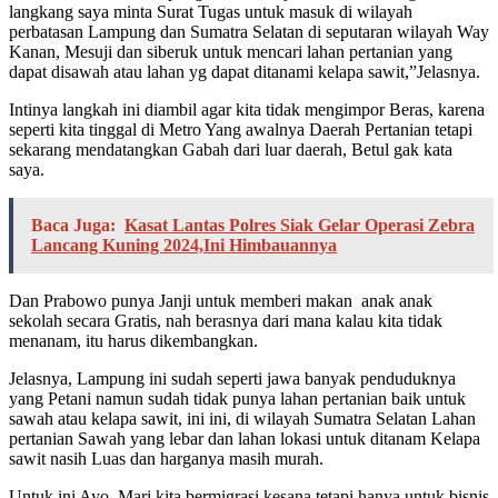
langkang saya minta Surat Tugas untuk masuk di wilayah
perbatasan Lampung dan Sumatra Selatan di seputaran wilayah Way
Kanan, Mesuji dan siberuk untuk mencari lahan pertanian yang
dapat disawah atau lahan yg dapat ditanami kelapa sawit,”Jelasnya.
Intinya langkah ini diambil agar kita tidak mengimpor Beras, karena
seperti kita tinggal di Metro Yang awalnya Daerah Pertanian tetapi
sekarang mendatangkan Gabah dari luar daerah, Betul gak kata
saya.
Baca Juga:
Kasat Lantas Polres Siak Gelar Operasi Zebra
Lancang Kuning 2024,Ini Himbauannya
Dan Prabowo punya Janji untuk memberi makan anak anak
sekolah secara Gratis, nah berasnya dari mana kalau kita tidak
menanam, itu harus dikembangkan.
Jelasnya, Lampung ini sudah seperti jawa banyak penduduknya
yang Petani namun sudah tidak punya lahan pertanian baik untuk
sawah atau kelapa sawit, ini ini, di wilayah Sumatra Selatan Lahan
pertanian Sawah yang lebar dan lahan lokasi untuk ditanam Kelapa
sawit nasih Luas dan harganya masih murah.
Untuk ini Ayo..Mari kita bermigrasi kesana tetapi hanya untuk bisnis