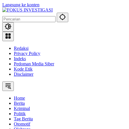
Langsung ke konten
Redaksi
Privacy Policy
Indeks
Pedoman Media Siber
Kode Etik
Disclaimer
Home
Berita
Kriminal
Politik
Tag Berita
Otomotif