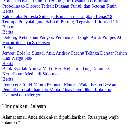
Borok Pelayanan Publik Terbongkar: Kasatlantas Polresta
Probolinggo Disorot Terkait Dugaan Pungli dan Setoran Rutin
Berita
Satreskoba Polresta Sidoarjo Bantah Isu “Tangkap Lepas” 8
Terduga Penyalahguna Sabu di Porong, Tegaskan Informasi Tidak
Benar
Berita
Dukung Ketahanan Pangan, Pembuatan Tangki Air di Ponpes Abu
Huroiroh Capai 85 Persen
Berita
Jemput Bola ke Sungai Apit, Androy Pasang Telinga Dengar Jeritan
Hati Warga Siak
Berita
Bank Syariah Annisa Mukti Beri Kejutan Ulang Tahun ke
Kontributor Media di Sidoarjo
Berita
Fenomena SDN Minim Peminat, Mantan Wakil Ketua Dewan
Pendidikan Labuhanbatu Minta Dinas Pendidikan Lakukan
Evaluasi dan Merger
Tinggalkan Balasan
Alamat email Anda tidak akan dipublikasikan.
Ruas yang wajib
ditandai
*