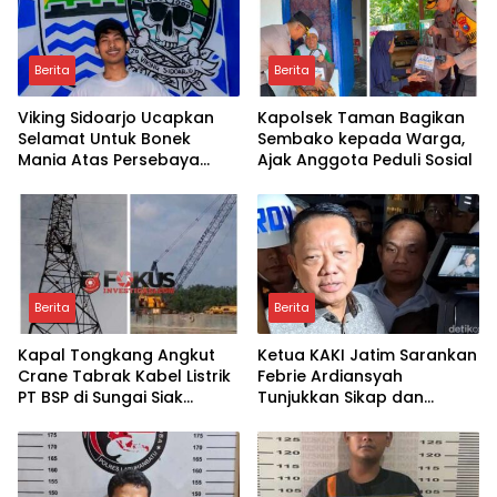
Berita
Berita
Viking Sidoarjo Ucapkan
Kapolsek Taman Bagikan
Selamat Untuk Bonek
Sembako kepada Warga,
Mania Atas Persebaya
Ajak Anggota Peduli Sosial
Juara Piala Presiden 2026
Berita
Berita
Kapal Tongkang Angkut
Ketua KAKI Jatim Sarankan
Crane Tabrak Kabel Listrik
Febrie Ardiansyah
PT BSP di Sungai Siak
Tunjukkan Sikap dan
hingga Putus
Hormati Proses Hukum,
Bukan Ajukan Praperadilan