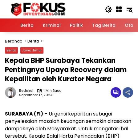
Langsung
ke
konten
Home
Berita
Kriminal
Politik
Tag Berita
Otomo
Beranda
Berita
Berita
Jawa Timur
Kepala BHP Surabaya Tekankan
Pentingnya Upaya Recovery dalam
Kepailitan oleh Kurator Negara
Redaksi
1 Min Baca
September 17, 2024
SURABAYA (FI)
– Urgensi kepailitan sebagai
penyelesaian masalah keuangan semakin dirasakan
dampaknya oleh Masyarakat. Untuk mengatasi hal
tersebut, Kepala Balai Harta Peninggalan (BHP)