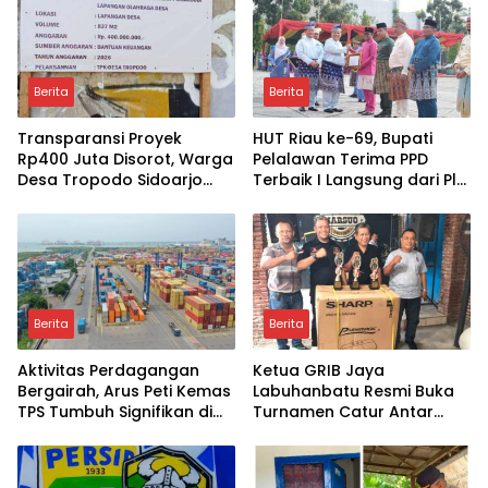
Berita
Berita
Transparansi Proyek
HUT Riau ke-69, Bupati
Rp400 Juta Disorot, Warga
Pelalawan Terima PPD
Desa Tropodo Sidoarjo
Terbaik I Langsung dari Plt.
Pertanyakan Kejelasan
Gubernur
Anggaran Lapangan
Olahraga
Berita
Berita
Aktivitas Perdagangan
Ketua GRIB Jaya
Bergairah, Arus Peti Kemas
Labuhanbatu Resmi Buka
TPS Tumbuh Signifikan di
Turnamen Catur Antar
Juli 2026
Wartawan