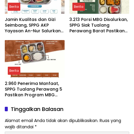
Berita
Berita
Jamin Kualitas dan Gizi
3.213 Porsi MBG Disalurkan,
Seimbang, SPPG AKP
SPPG Siak Tualang
Yayasan An-Nur Salurkan
Perawang Barat Pastikan
Lebih dari 2.000 Paket MBG
Pasokan Higenis dan
di Perawang
Sesuai Standar Gizi
Berita
2.960 Penerima Manfaat,
SPPG Tualang Perawang 5
Pastikan Program MBG
Tepat Sasaran dan
Higienis
Tinggalkan Balasan
Alamat email Anda tidak akan dipublikasikan.
Ruas yang
wajib ditandai
*