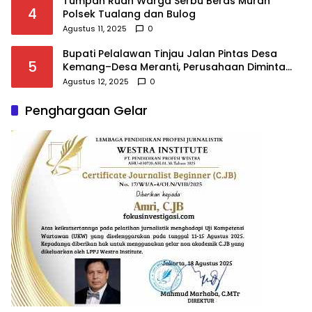
Tumpah Ruah Warga Serbu Beras Murah
4
Polsek Tualang dan Bulog
Agustus 11, 2025
0
Bupati Pelalawan Tinjau Jalan Pintas Desa
5
Kemang–Desa Meranti, Perusahaan Diminta
Berpartisipasi
Agustus 12, 2025
0
Penghargaan Gelar