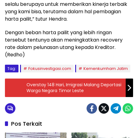
selalu berupaya untuk memberikan kinerja terbaik
yang kami bisa, terutama dalam hal pembagian
harta pailit,” tutur Hendra.
Dengan beban harta pailit yang lebih ringan
tersebut tentunya akan meningkatkan recovery
rate dalam pelunasan utang kepada Kreditor.
(Redho)
Tag:
Fokusinvestigasi.com
Kemenkumham Jatim
Overstay 148 Hari, Imigrasi Malang Deportasi
Warga Negara Timor Leste
Pos Terkait