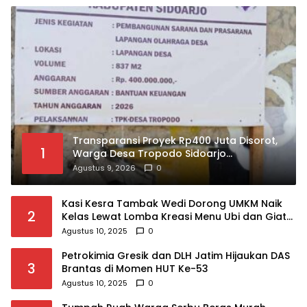
Transparansi Proyek Rp400 Juta Disorot,
1
Warga Desa Tropodo Sidoarjo
Pertanyakan Kejelasan Anggaran
Agustus 9, 2026
0
Lapangan Olahraga
Kasi Kesra Tambak Wedi Dorong UMKM Naik
2
Kelas Lewat Lomba Kreasi Menu Ubi dan Giat
KSH Meriahkan HUT RI
Agustus 10, 2025
0
Petrokimia Gresik dan DLH Jatim Hijaukan DAS
3
Brantas di Momen HUT Ke-53
Agustus 10, 2025
0