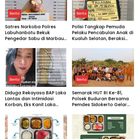
Berita
Berita
Satres Narkoba Polres
Polisi Tangkap Pemuda
Labuhanbatu Bekuk
Pelaku Pencabulan Anak di
Pengedar Sabu di Marbau,
Kualuh Selatan, Beraksi
38 Paket Disita
dengan Modus Beri Uang
ke Teman Korban
Berita
Berita
Diduga Rekayasa BAP Laka
Semarak HUT RI Ke-81,
Lantas dan Intimidasi
Polsek Buduran Bersama
Korban, Eks Kanit Laka
Pemdes Sidokerto Gelar
Polres Pasuruan
Lomba Layang-Layang
Dilaporkan ke Propam
Polda Jatim