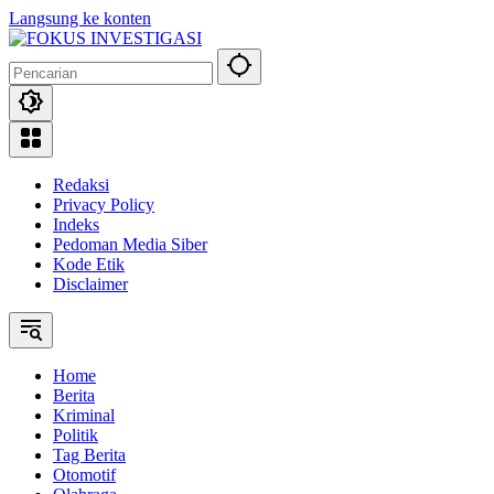
Langsung ke konten
Redaksi
Privacy Policy
Indeks
Pedoman Media Siber
Kode Etik
Disclaimer
Home
Berita
Kriminal
Politik
Tag Berita
Otomotif