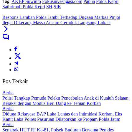
Tag:
AKBP Suwinto
Fokusinvestigasi.com
Papua
Polda Kepri
Satbrimob Polda Kepri
SH
SIK
Respons Lamban Polda Jambi Terhadap Dugaan Markas Pinjol
Ilegal Dikecam, Massa Ancam Geruduk Langsung Lokasi
Pos Terkait
Berita
Polisi Tangkap Pemuda Pelaku Pencabulan Anak di Kualuh Selatan,
Beraksi dengan Modus Beri Uang ke Teman Korban
Berita
Diduga Rekayasa BAP Laka Lantas dan Intimidasi Korban, Eks
Kanit Laka Polres Pasuruan Dilaporkan ke Propam Polda Jatim
Berita
Semarak HUT RI Ke-81, Polsek Buduran Bersama Pemdes