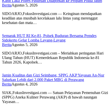
Kanit Laka Polres Pasuruan Dilaporkan ke Propam Polda Jatim
Berita
Agustus 5, 2026
SIDOARJO,FokusInvestigasi.com — Keinginan mendapatkan
keadilan atas musibah kecelakaan lalu lintas yang merenggut
kesehatan dan mata…
Semarak HUT RI Ke-81, Polsek Buduran Bersama Pemdes
Sidokerto Gelar Lomba Layang-Layang
Berita
Agustus 5, 2026
SIDOARJO,FokusInvestigasi.com – Meriahkan peringatan Hari
Ulang Tahun (HUT) Kemerdekaan Republik Indonesia ke-81
Tahun 2026, Kapolsek…
Jamin Kualitas dan Gizi Seimbang, SPPG AKP Yayasan An-Nur
Salurkan Lebih dari 2.000 Paket MBG di Perawang
Berita
Agustus 4, 2026
SIAK,FokusInvestigasi.com — Satuan Pelayanan Pemenuhan Gizi
(SPPG) Aneka Kuliner Perawang (AKP) di bawah naungan
Yayasan…