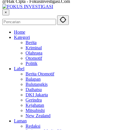
@Hak Cipta - Fokusinvestigasi.Com
×
Home
Kategori
Berita
Kriminal
Olahraga
Otomotif
Politik
Label
Berita Otomotif
Balapan
Bulutangkis
Daihatsu
DKI Jakarta
Gerindra
Kejahatan
Mitsubishi
New Zealand
Laman
Redaksi