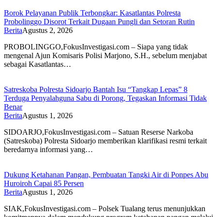
Borok Pelayanan Publik Terbongkar: Kasatlantas Polresta
Probolinggo Disorot Terkait Dugaan Pungli dan Setoran Rutin
Berita
Agustus 2, 2026
PROBOLINGGO,FokusInvestigasi.com – Siapa yang tidak
mengenal Ajun Komisaris Polisi Marjono, S.H., sebelum menjabat
sebagai Kasatlantas…
Satreskoba Polresta Sidoarjo Bantah Isu “Tangkap Lepas” 8
Terduga Penyalahguna Sabu di Porong, Tegaskan Informasi Tidak
Benar
Berita
Agustus 1, 2026
SIDOARJO,FokusInvestigasi.com – Satuan Reserse Narkoba
(Satreskoba) Polresta Sidoarjo memberikan klarifikasi resmi terkait
beredarnya informasi yang…
Dukung Ketahanan Pangan, Pembuatan Tangki Air di Ponpes Abu
Huroiroh Capai 85 Persen
Berita
Agustus 1, 2026
SIAK,FokusInvestigasi.com – Polsek Tualang terus menunjukkan