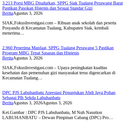
3.213 Porsi MBG Disalurkan, SPPG Siak Tualang Perawang Barat
Pastikan Pasokan Higenis dan Sesuai Standar Gizi
Berita
Agustus 3, 2026
SIAK,FokusInvestigasi.com – Ribuan anak sekolah dan peserta
Posyandu di Kecamatan Tualang, Kabupaten Siak, kembali
menerima…
2.960 Penerima Manfaat, SPPG Tualang Perawang 5 Pastikan
Program MBG Tepat Sasaran dan Higienis
Berita
Agustus 3, 2026
SIAK,FokusInvestigasi.com – Upaya peningkatan kualitas
kesehatan dan pemenuhan gizi masyarakat terus digencarkan di
Kecamatan Tualang…
DPC PJS Labuhanbatu Apresiasi Penunjukan Abdi Jaya Pohan
Sebagai Plh Sekda Labuhanbatu
Berita
Agustus 3, 2026
Agustus 3, 2026
Ket.Gambar : DPC PJS Labuhanbatu, M Nuh Nasution
LABUHANBATU – Dewan Pimpinan Cabang (DPC) Pro…