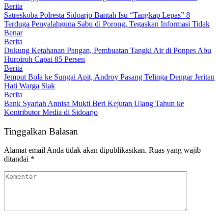
Berita
Satreskoba Polresta Sidoarjo Bantah Isu “Tangkap Lepas” 8
Terduga Penyalahguna Sabu di Porong, Tegaskan Informasi Tidak
Benar
Berita
Dukung Ketahanan Pangan, Pembuatan Tangki Air di Ponpes Abu
Huroiroh Capai 85 Persen
Berita
Jemput Bola ke Sungai Apit, Androy Pasang Telinga Dengar Jeritan
Hati Warga Siak
Berita
Bank Syariah Annisa Mukti Beri Kejutan Ulang Tahun ke
Kontributor Media di Sidoarjo
Tinggalkan Balasan
Alamat email Anda tidak akan dipublikasikan.
Ruas yang wajib
ditandai
*