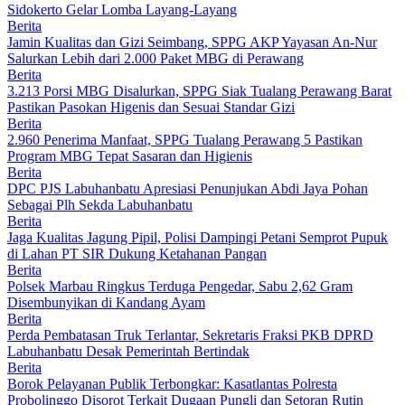
Sidokerto Gelar Lomba Layang-Layang
Berita
Jamin Kualitas dan Gizi Seimbang, SPPG AKP Yayasan An-Nur
Salurkan Lebih dari 2.000 Paket MBG di Perawang
Berita
3.213 Porsi MBG Disalurkan, SPPG Siak Tualang Perawang Barat
Pastikan Pasokan Higenis dan Sesuai Standar Gizi
Berita
2.960 Penerima Manfaat, SPPG Tualang Perawang 5 Pastikan
Program MBG Tepat Sasaran dan Higienis
Berita
DPC PJS Labuhanbatu Apresiasi Penunjukan Abdi Jaya Pohan
Sebagai Plh Sekda Labuhanbatu
Berita
Jaga Kualitas Jagung Pipil, Polisi Dampingi Petani Semprot Pupuk
di Lahan PT SIR Dukung Ketahanan Pangan
Berita
Polsek Marbau Ringkus Terduga Pengedar, Sabu 2,62 Gram
Disembunyikan di Kandang Ayam
Berita
Perda Pembatasan Truk Terlantar, Sekretaris Fraksi PKB DPRD
Labuhanbatu Desak Pemerintah Bertindak
Berita
Borok Pelayanan Publik Terbongkar: Kasatlantas Polresta
Probolinggo Disorot Terkait Dugaan Pungli dan Setoran Rutin