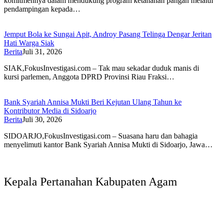
komitmennya dalam mendukung program ketahanan pangan melalui
pendampingan kepada…
Jemput Bola ke Sungai Apit, Androy Pasang Telinga Dengar Jeritan
Hati Warga Siak
Berita
Juli 31, 2026
SIAK,FokusInvestigasi.com – Tak mau sekadar duduk manis di
kursi parlemen, Anggota DPRD Provinsi Riau Fraksi…
Bank Syariah Annisa Mukti Beri Kejutan Ulang Tahun ke
Kontributor Media di Sidoarjo
Berita
Juli 30, 2026
SIDOARJO,FokusInvestigasi.com – Suasana haru dan bahagia
menyelimuti kantor Bank Syariah Annisa Mukti di Sidoarjo, Jawa…
Kepala Pertanahan Kabupaten Agam