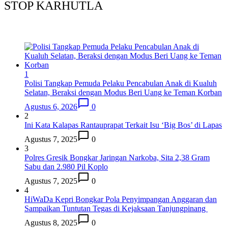
STOP KARHUTLA
1
Polisi Tangkap Pemuda Pelaku Pencabulan Anak di Kualuh
Selatan, Beraksi dengan Modus Beri Uang ke Teman Korban
Agustus 6, 2026
0
2
Ini Kata Kalapas Rantauprapat Terkait Isu ‘Big Bos’ di Lapas
Agustus 7, 2025
0
3
Polres Gresik Bongkar Jaringan Narkoba, Sita 2,38 Gram
Sabu dan 2.980 Pil Koplo
Agustus 7, 2025
0
4
HiWaDa Kepri Bongkar Pola Penyimpangan Anggaran dan
Sampaikan Tuntutan Tegas di Kejaksaan Tanjungpinang
Agustus 8, 2025
0