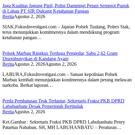
Jaga Kualitas Jagung Pipil, Polisi Dampingi Petani Semprot Pupuk
di Lahan PT SIR Dukung Ketahanan Pangan
Berita
Agustus 2, 2026
SIAK,FokusInvestigasi.com – Jajaran Polsek Tualang, Polres Siak,
terus menunjukkan komitmennya dalam mendukung program
ketahanan pangan…
Polsek Marbau Ringkus Terduga Pengedar, Sabu 2,62 Gram
Disembunyikan di Kandang Ayam
Berita
Agustus 2, 2026
Agustus 2, 2026
LABURA,FokusInvestigasi.com – Satuan kepolisian Polsek
Marbau kembali menunjukkan konitmennya dalam perang melawan
narkoba. Berkat laporan…
Perda Pembatasan Truk Terlantar, Sekretaris Fraksi PKB DPRD
Labuhanbatu Desak Pemerintah Bertindak
Berita
Agustus 2, 2026
Ket.Gambar : Sekretaris Fraksi PKB DPRD Labuhanbatu Penry
Patartua Nababan, SH, MH LABUHANBATU – Peraturan…