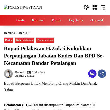
Langsung
ke
konten
Home
Berita
Kriminal
Politik
Tag Berita
Otomotif
Beranda
Berita
Berita
Kab.Pelalawan
Pemerintahan
Bupati Pelalawan H.Zukri Kukuhkan
Perpanjangan Jabatan Kades Dan BPD Se-
Kecamatan Bandar Petalangan
Redaksi
2 Min Baca
Agustus 24, 2024
Bupati Berpesan Untuk Menolong Orang Miskin Dan Anak
Yatim
Pelalawan (FI)
– Hal ini disampaikan Bupati Pelalawan H.