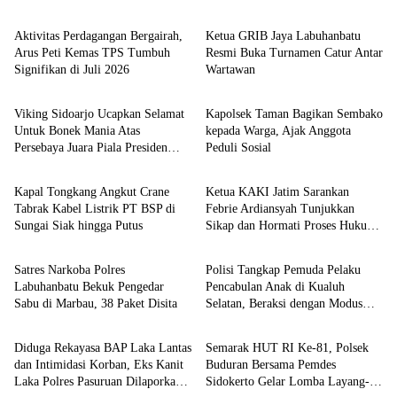
Aktivitas Perdagangan Bergairah,
Ketua GRIB Jaya Labuhanbatu
Arus Peti Kemas TPS Tumbuh
Resmi Buka Turnamen Catur Antar
Signifikan di Juli 2026
Wartawan
Berita
Berita
Viking Sidoarjo Ucapkan Selamat
Kapolsek Taman Bagikan Sembako
Untuk Bonek Mania Atas
kepada Warga, Ajak Anggota
Persebaya Juara Piala Presiden
Peduli Sosial
Berita
Berita
2026
Kapal Tongkang Angkut Crane
Ketua KAKI Jatim Sarankan
Tabrak Kabel Listrik PT BSP di
Febrie Ardiansyah Tunjukkan
Sungai Siak hingga Putus
Sikap dan Hormati Proses Hukum,
Berita
Berita
Bukan Ajukan Praperadilan
Satres Narkoba Polres
Polisi Tangkap Pemuda Pelaku
Labuhanbatu Bekuk Pengedar
Pencabulan Anak di Kualuh
Sabu di Marbau, 38 Paket Disita
Selatan, Beraksi dengan Modus
Berita
Berita
Beri Uang ke Teman Korban
Diduga Rekayasa BAP Laka Lantas
Semarak HUT RI Ke-81, Polsek
dan Intimidasi Korban, Eks Kanit
Buduran Bersama Pemdes
Laka Polres Pasuruan Dilaporkan
Sidokerto Gelar Lomba Layang-
Berita
Berita