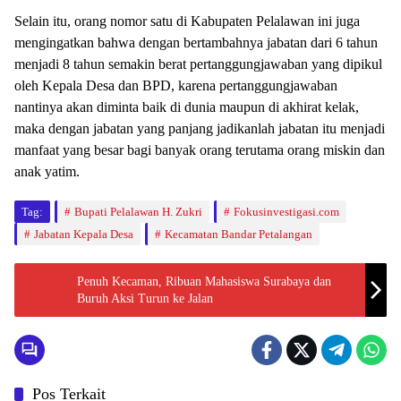
Selain itu, orang nomor satu di Kabupaten Pelalawan ini juga
mengingatkan bahwa dengan bertambahnya jabatan dari 6 tahun
menjadi 8 tahun semakin berat pertanggungjawaban yang dipikul
oleh Kepala Desa dan BPD, karena pertanggungjawaban
nantinya akan diminta baik di dunia maupun di akhirat kelak,
maka dengan jabatan yang panjang jadikanlah jabatan itu menjadi
manfaat yang besar bagi banyak orang terutama orang miskin dan
anak yatim.
Tag:
Bupati Pelalawan H. Zukri
Fokusinvestigasi.com
Jabatan Kepala Desa
Kecamatan Bandar Petalangan
Penuh Kecaman, Ribuan Mahasiswa Surabaya dan
Buruh Aksi Turun ke Jalan
Pos Terkait
Berita
Berita