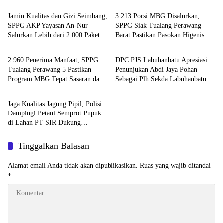
ke Propam Polda Jatim
Layang
Jamin Kualitas dan Gizi Seimbang,
3.213 Porsi MBG Disalurkan,
SPPG AKP Yayasan An-Nur
SPPG Siak Tualang Perawang
Salurkan Lebih dari 2.000 Paket
Barat Pastikan Pasokan Higenis
Berita
Berita
MBG di Perawang
dan Sesuai Standar Gizi
2.960 Penerima Manfaat, SPPG
DPC PJS Labuhanbatu Apresiasi
Tualang Perawang 5 Pastikan
Penunjukan Abdi Jaya Pohan
Program MBG Tepat Sasaran dan
Sebagai Plh Sekda Labuhanbatu
Berita
Higienis
Jaga Kualitas Jagung Pipil, Polisi
Dampingi Petani Semprot Pupuk
di Lahan PT SIR Dukung
Ketahanan Pangan
Tinggalkan Balasan
Alamat email Anda tidak akan dipublikasikan.
Ruas yang wajib ditandai
*