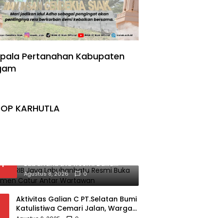
pala Pertanahan Kabupaten
gam
TOP KARHUTLA
Ketua GRIB Jaya
1
Labuhanbatu Resmi Buka
Turnamen Catur Antar
Agustus 8, 2026
0
Wartawan
Aktivitas Galian C PT.Selatan Bumi
Katulistiwa Cemari Jalan, Warga
Resah