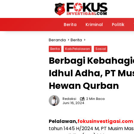
Langsung
ke
konten
Home
Berita
Kriminal
Politik
Beranda
Berita
Berita
Kab.Pelalawan
Sosial
Berbagi Kebahagi
Idhul Adha, PT Mu
Hewan Qurban
Redaksi
2 Min Baca
Juni 16, 2024
Pelalawan,
fokusinvestigasi.com
tahun 1445 H/2024 M, PT Musim Mas