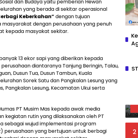
 Sosial dan Budaya yaitu pemberian Hewan
urahan yang berada di sekitar operasional
Berbagi Keberkahan”
dengan tujuan
 masyarakat dengan perusahaan yang penuh
t kepada masyakat sekitar.
Ke
A
anyak 13 ekor sapi yang diberikan kepada
perusahaan diantaranya Tanjung Beringin, Talau,
S
guan, Dusun Tua, Dusun Tambun, Kuala
Kelurahan Sorek Satu dan Pangkalan Lesung yang
s, Pangkalan Lesung, Kecamatan Ukui serta
r Humas PT Musim Mas kepada awak media
kegiatan rutin yang dilaksanakan oleh PT
ha sebagai wujud implementasi program
SR) perusahaan yang bertujuan untuk berbagi
2