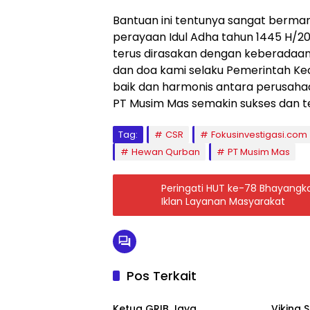
Bantuan ini tentunya sangat berm
perayaan Idul Adha tahun 1445 H/
terus dirasakan dengan keberadaan
dan doa kami selaku Pemerintah K
baik dan harmonis antara perusaha
PT Musim Mas semakin sukses dan te
Tag:
CSR
Fokusinvestigasi.com
Hewan Qurban
PT Musim Mas
Peringati HUT ke-78 Bhayangka
Iklan Layanan Masyarakat
Pos Terkait
Berita
Berita
Ketua GRIB Jaya
Viking 