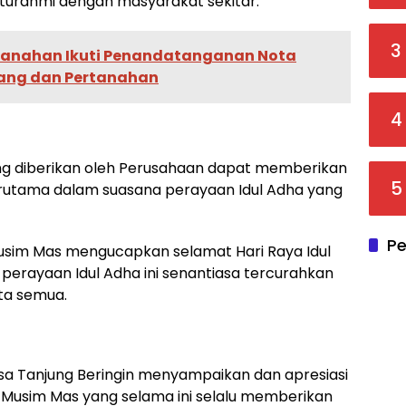
turahmi dengan masyarakat sekitar.
3
rtanahan Ikuti Penandatanganan Nota
ang dan Pertanahan
4
g diberikan oleh Perusahaan dapat memberikan
5
rutama dalam suasana perayaan Idul Adha yang
Pe
im Mas mengucapkan selamat Hari Raya Idul
erayaan Idul Adha ini senantiasa tercurahkan
ta semua.
Desa Tanjung Beringin menyampaikan dan apresiasi
 Musim Mas yang selama ini selalu memberikan