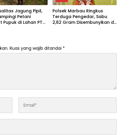
alitas Jagung Pipil,
Polsek Marbau Ringkus
Dampingi Petani
Terduga Pengedar, Sabu
 Pupuk di Lahan PT
2,62 Gram Disembunyikan di
kung Ketahanan
Kandang Ayam
n
kan.
Ruas yang wajib ditandai
*