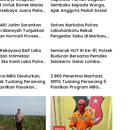
t Untuk Bonek Mania
Sembako kepada Warga,
rsebaya Juara Piala
Ajak Anggota Peduli Sosial
Berita
n 2026
AKI Jatim Sarankan
Satres Narkoba Polres
Ardiansyah Tunjukkan
Labuhanbatu Bekuk
an Hormati Proses
Pengedar Sabu di Marbau,
Berita
 Bukan Ajukan
38 Paket Disita
dilan
 Rekayasa BAP Laka
Semarak HUT RI Ke-81, Polsek
dan Intimidasi
Buduran Bersama Pemdes
 Eks Kanit Laka Polres
Sidokerto Gelar Lomba
Berita
n Dilaporkan ke
Layang-Layang
 Polda Jatim
orsi MBG Disalurkan,
2.960 Penerima Manfaat,
iak Tualang Perawang
SPPG Tualang Perawang 5
astikan Pasokan
Pastikan Program MBG
 dan Sesuai Standar
Tepat Sasaran dan Higienis
Berita