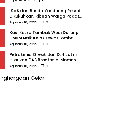
Agustus 9, 2025
0
IKMS dan Bundo Kanduang Resmi
Dikukuhkan, Ribuan Warga Padati
Taman Motuyoko
Agustus 10, 2025
0
Kasi Kesra Tambak Wedi Dorong
UMKM Naik Kelas Lewat Lomba
Kreasi Menu Ubi dan Giat KSH
Agustus 10, 2025
0
Meriahkan HUT RI
Petrokimia Gresik dan DLH Jatim
Hijaukan DAS Brantas di Momen
HUT Ke-53
Agustus 10, 2025
0
nghargaan Gelar