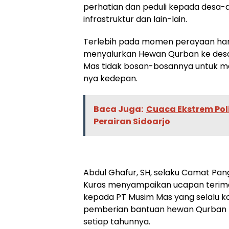
perhatian dan peduli kepada desa-d
infrastruktur dan lain-lain.
Terlebih pada momen perayaan hari 
menyalurkan Hewan Qurban ke desa
Mas tidak bosan-bosannya untuk m
nya kedepan.
Baca Juga:
Cuaca Ekstrem Pol
Perairan Sidoarjo
Abdul Ghafur, SH, selaku Camat Pan
Kuras menyampaikan ucapan terima k
kepada PT Musim Mas yang selalu
pemberian bantuan hewan Qurban 
setiap tahunnya.