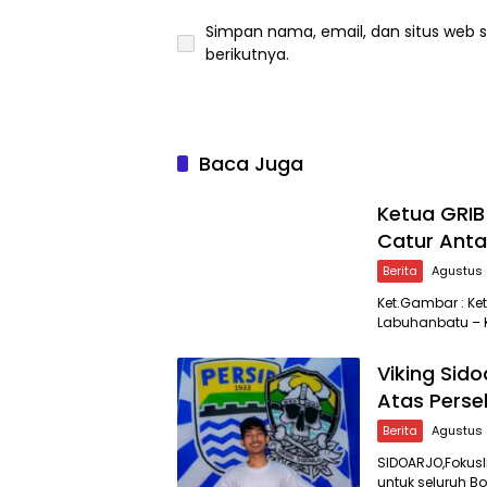
Simpan nama, email, dan situs web 
berikutnya.
Baca Juga
Ketua GRI
Catur Ant
Berita
Agustus 
Ket.Gambar : K
Labuhanbatu – 
Viking Sid
Atas Perse
Berita
Agustus 
SIDOARJO,Fokus
untuk seluruh B