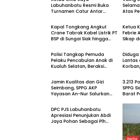
Labuhanbatu Resmi Buka
Selama
Turnamen Catur Antar
Atas Pe
Berita
Berita
Wartawan
Preside
Kapal Tongkang Angkut
Ketua K
Crane Tabrak Kabel Listrik PT
Febrie 
BSP di Sungai Siak hingga
Sikap d
Berita
Berita
Putus
Hukum,
Prapera
Polisi Tangkap Pemuda
Diduga
Pelaku Pencabulan Anak di
Lantas 
Kualuh Selatan, Beraksi
Korban,
Berita
Berita
dengan Modus Beri Uang ke
Pasurua
Teman Korban
Propam
Jamin Kualitas dan Gizi
3.213 P
Seimbang, SPPG AKP
SPPG S
Yayasan An-Nur Salurkan
Barat P
Berita
Lebih dari 2.000 Paket MBG di
Higenis
Perawang
Gizi
DPC PJS Labuhanbatu
Apresiasi Penunjukan Abdi
Jaya Pohan Sebagai Plh
Sekda Labuhanbatu
Berita