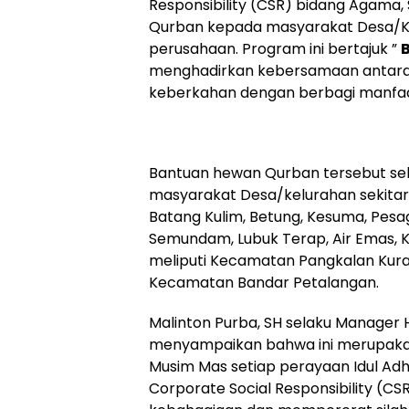
Responsibility (CSR) bidang Agama,
Qurban kepada masyarakat Desa/Kel
perusahaan. Program ini bertajuk ”
menghadirkan kebersamaan antara
keberkahan dengan berbagi manfaa
Bantuan hewan Qurban tersebut seb
masyarakat Desa/kelurahan sekitar 
Batang Kulim, Betung, Kesuma, Pesa
Semundam, Lubuk Terap, Air Emas, 
meliputi Kecamatan Pangkalan Kura
Kecamatan Bandar Petalangan.
Malinton Purba, SH selaku Manage
menyampaikan bahwa ini merupakan 
Musim Mas setiap perayaan Idul Ad
Corporate Social Responsibility (C