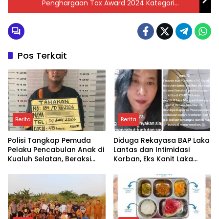
Penghargaan Tax Award 2024 Kategori
Teraktif II Taat Pajak Daerah
Pos Terkait
Berita
Berita
Polisi Tangkap Pemuda
Diduga Rekayasa BAP Laka
Pelaku Pencabulan Anak di
Lantas dan Intimidasi
Kualuh Selatan, Beraksi
Korban, Eks Kanit Laka
dengan Modus Beri Uang
Polres Pasuruan
ke Teman Korban
Dilaporkan ke Propam
Polda Jatim