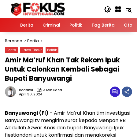
Langsung
ke
konten
Home
Berita
Kriminal
Politik
Tag Berita
Otomo
Beranda
Berita
Berita
Jawa Timur
Politik
Amir Ma’ruf Khan Tak Rekom Ipuk
Untuk Calonkan Kembali Sebagai
Bupati Banyuwangi
Redaksi
3 Min Baca
April 30, 2024
Banyuwangi (FI)
– Amir Ma’ruf Khan tim investigasi
Banyuwangi tv mengirim surat kepada Menpan RB
Abdullah Azwar Anas dan bupati Banyuwangi Ipuk
fiestiandani untuk konfirmasi dan mengkoreksi