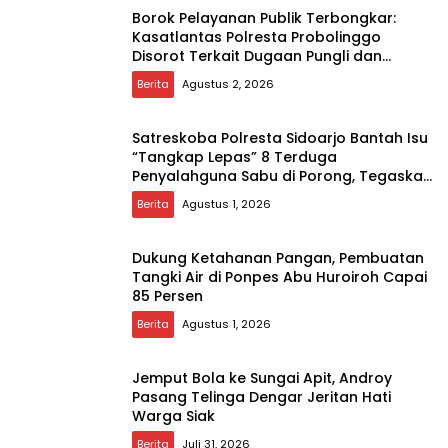
Borok Pelayanan Publik Terbongkar:
Kasatlantas Polresta Probolinggo
Disorot Terkait Dugaan Pungli dan
Setoran Rutin
Berita
Agustus 2, 2026
Satreskoba Polresta Sidoarjo Bantah Isu
“Tangkap Lepas” 8 Terduga
Penyalahguna Sabu di Porong, Tegaskan
Informasi Tidak Benar
Berita
Agustus 1, 2026
Dukung Ketahanan Pangan, Pembuatan
Tangki Air di Ponpes Abu Huroiroh Capai
85 Persen
Berita
Agustus 1, 2026
Jemput Bola ke Sungai Apit, Androy
Pasang Telinga Dengar Jeritan Hati
Warga Siak
Berita
Juli 31, 2026