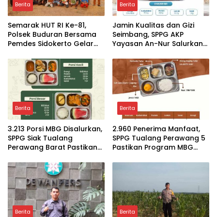
Berita
Berita
Semarak HUT RI Ke-81,
Jamin Kualitas dan Gizi
Polsek Buduran Bersama
Seimbang, SPPG AKP
Pemdes Sidokerto Gelar
Yayasan An-Nur Salurkan
Lomba Layang-Layang
Lebih dari 2.000 Paket MBG
di Perawang
Berita
Berita
3.213 Porsi MBG Disalurkan,
2.960 Penerima Manfaat,
SPPG Siak Tualang
SPPG Tualang Perawang 5
Perawang Barat Pastikan
Pastikan Program MBG
Pasokan Higenis dan
Tepat Sasaran dan
Sesuai Standar Gizi
Higienis
Berita
Berita