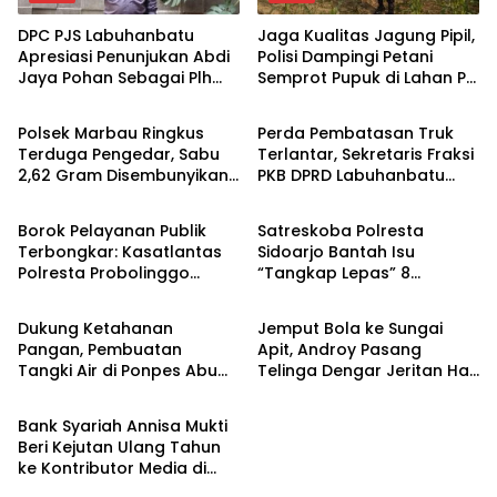
DPC PJS Labuhanbatu
Jaga Kualitas Jagung Pipil,
Apresiasi Penunjukan Abdi
Polisi Dampingi Petani
Jaya Pohan Sebagai Plh
Semprot Pupuk di Lahan PT
Berita
Berita
Sekda Labuhanbatu
SIR Dukung Ketahanan
Pangan
Polsek Marbau Ringkus
Perda Pembatasan Truk
Terduga Pengedar, Sabu
Terlantar, Sekretaris Fraksi
2,62 Gram Disembunyikan
PKB DPRD Labuhanbatu
Berita
Berita
di Kandang Ayam
Desak Pemerintah
Bertindak
Borok Pelayanan Publik
Satreskoba Polresta
Terbongkar: Kasatlantas
Sidoarjo Bantah Isu
Polresta Probolinggo
“Tangkap Lepas” 8
Berita
Berita
Disorot Terkait Dugaan
Terduga Penyalahguna
Pungli dan Setoran Rutin
Sabu di Porong, Tegaskan
Dukung Ketahanan
Jemput Bola ke Sungai
Informasi Tidak Benar
Pangan, Pembuatan
Apit, Androy Pasang
Tangki Air di Ponpes Abu
Telinga Dengar Jeritan Hati
Berita
Huroiroh Capai 85 Persen
Warga Siak
Bank Syariah Annisa Mukti
Beri Kejutan Ulang Tahun
ke Kontributor Media di
Sidoarjo