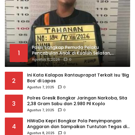
Polisi Tangkap Pemuda Pelaku
1
Pencabulan Anak di Kualuh Selatan,
Beraksi dengan Modus Beri Uang ke
Agustus 6, 2026
0
Teman Korban
Ini Kata Kalapas Rantauprapat Terkait Isu ‘Big
2
Bos’ di Lapas
Agustus 7, 2025
0
Polres Gresik Bongkar Jaringan Narkoba, Sita
3
2,38 Gram Sabu dan 2.980 Pil Koplo
Agustus 7, 2025
0
HiWaDa Kepri Bongkar Pola Penyimpangan
4
Anggaran dan Sampaikan Tuntutan Tegas di
Kejaksaan Tanjungpinang
Agustus 8, 2025
0