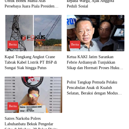
Untuk Bonek Mania Atas
kepada Warga, Ajak Anggota
Persebaya Juara Piala Presiden
Peduli Sosial
2026
Berita
Berita
Kapal Tongkang Angkut Crane
Ketua KAKI Jatim Sarankan
Tabrak Kabel Listrik PT BSP di
Febrie Ardiansyah Tunjukkan
Sungai Siak hingga Putus
Sikap dan Hormati Proses Hukum,
Berita
Bukan Ajukan Praperadilan
Polisi Tangkap Pemuda Pelaku
Pencabulan Anak di Kualuh
Selatan, Beraksi dengan Modus
Beri Uang ke Teman Korban
Berita
Satres Narkoba Polres
Labuhanbatu Bekuk Pengedar