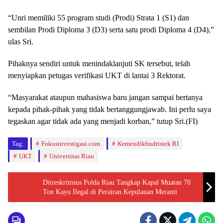
“Unri memiliki 55 program studi (Prodi) Strata 1 (S1) dan
sembilan Prodi Diploma 3 (D3) serta satu prodi Diploma 4 (D4),”
ulas Sri.
Pihaknya sendiri untuk menindaklanjuti SK tersebut, telah
menyiapkan petugas verifikasi UKT di lantai 3 Rektorat.
“Masyarakat ataupun mahasiswa baru jangan sampai bertanya
kepada pihak-pihak yang tidak bertanggungjawab. Ini perlu saya
tegaskan agar tidak ada yang menjadi korban,” tutup Sri.(FI)
Tag:
Fokusinvestigasi.com
Kemendikbudristek RI
UKT
Universitas Riau
Ditreskrimsus Polda Riau Tangkap Kapal Muatan 70
Ton Kayu Ilegal di Perairan Kepulauan Meranti