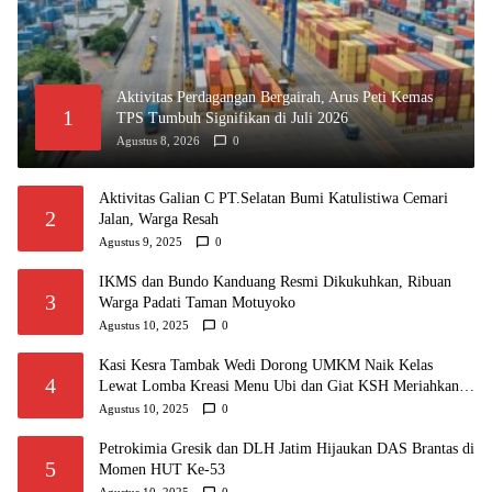
Aktivitas Perdagangan Bergairah, Arus Peti Kemas
1
TPS Tumbuh Signifikan di Juli 2026
Agustus 8, 2026
0
Aktivitas Galian C PT.Selatan Bumi Katulistiwa Cemari
2
Jalan, Warga Resah
Agustus 9, 2025
0
IKMS dan Bundo Kanduang Resmi Dikukuhkan, Ribuan
3
Warga Padati Taman Motuyoko
Agustus 10, 2025
0
Kasi Kesra Tambak Wedi Dorong UMKM Naik Kelas
4
Lewat Lomba Kreasi Menu Ubi dan Giat KSH Meriahkan
HUT RI
Agustus 10, 2025
0
Petrokimia Gresik dan DLH Jatim Hijaukan DAS Brantas di
5
Momen HUT Ke-53