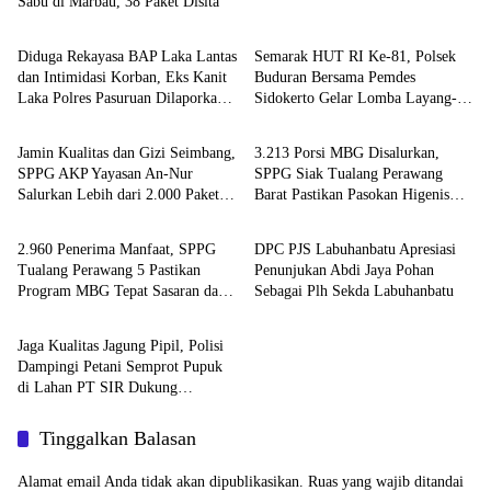
Sabu di Marbau, 38 Paket Disita
Berita
Berita
Diduga Rekayasa BAP Laka Lantas
Semarak HUT RI Ke-81, Polsek
dan Intimidasi Korban, Eks Kanit
Buduran Bersama Pemdes
Laka Polres Pasuruan Dilaporkan
Sidokerto Gelar Lomba Layang-
Berita
Berita
ke Propam Polda Jatim
Layang
Jamin Kualitas dan Gizi Seimbang,
3.213 Porsi MBG Disalurkan,
SPPG AKP Yayasan An-Nur
SPPG Siak Tualang Perawang
Salurkan Lebih dari 2.000 Paket
Barat Pastikan Pasokan Higenis
Berita
Berita
MBG di Perawang
dan Sesuai Standar Gizi
2.960 Penerima Manfaat, SPPG
DPC PJS Labuhanbatu Apresiasi
Tualang Perawang 5 Pastikan
Penunjukan Abdi Jaya Pohan
Program MBG Tepat Sasaran dan
Sebagai Plh Sekda Labuhanbatu
Berita
Higienis
Jaga Kualitas Jagung Pipil, Polisi
Dampingi Petani Semprot Pupuk
di Lahan PT SIR Dukung
Ketahanan Pangan
Tinggalkan Balasan
Alamat email Anda tidak akan dipublikasikan.
Ruas yang wajib ditandai