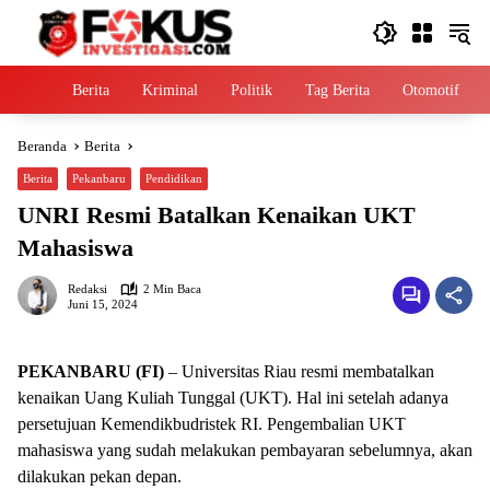
Langsung
ke
konten
Home
Berita
Kriminal
Politik
Tag Berita
Otomotif
Beranda
Berita
Berita
Pekanbaru
Pendidikan
UNRI Resmi Batalkan Kenaikan UKT
Mahasiswa
Redaksi
2 Min Baca
Juni 15, 2024
PEKANBARU (FI)
– Universitas Riau resmi membatalkan
kenaikan Uang Kuliah Tunggal (UKT). Hal ini setelah adanya
persetujuan Kemendikbudristek RI. Pengembalian UKT
mahasiswa yang sudah melakukan pembayaran sebelumnya, akan
dilakukan pekan depan.