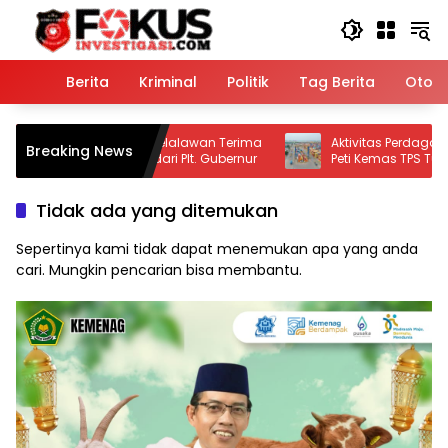
Langsung
ke
konten
Home
Berita
Kriminal
Politik
Tag Berita
Otomo
ke-69, Bupati Pelalawan Terima
Aktivitas Perdagangan Bergair
Breaking News
k I Langsung dari Plt. Gubernur
Peti Kemas TPS Tumbuh Signifik
2026
Tidak ada yang ditemukan
Sepertinya kami tidak dapat menemukan apa yang anda
cari. Mungkin pencarian bisa membantu.