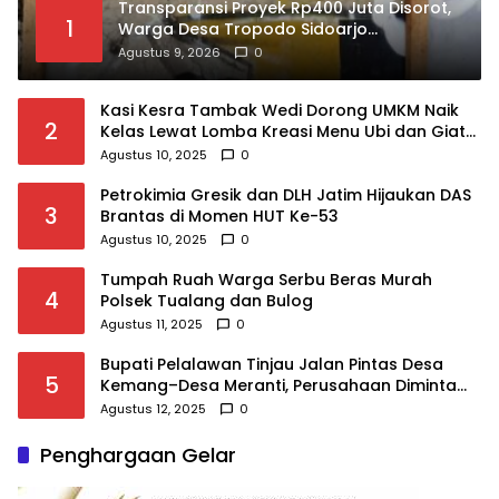
Transparansi Proyek Rp400 Juta Disorot,
1
Warga Desa Tropodo Sidoarjo
Pertanyakan Kejelasan Anggaran
Agustus 9, 2026
0
Lapangan Olahraga
Kasi Kesra Tambak Wedi Dorong UMKM Naik
2
Kelas Lewat Lomba Kreasi Menu Ubi dan Giat
KSH Meriahkan HUT RI
Agustus 10, 2025
0
Petrokimia Gresik dan DLH Jatim Hijaukan DAS
3
Brantas di Momen HUT Ke-53
Agustus 10, 2025
0
Tumpah Ruah Warga Serbu Beras Murah
4
Polsek Tualang dan Bulog
Agustus 11, 2025
0
Bupati Pelalawan Tinjau Jalan Pintas Desa
5
Kemang–Desa Meranti, Perusahaan Diminta
Berpartisipasi
Agustus 12, 2025
0
Penghargaan Gelar