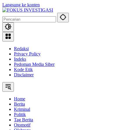
Langsung ke konten
Redaksi
Privacy Policy
Indeks
Pedoman Media Siber
Kode Etik
Disclaimer
Home
Berita
Kriminal
Politik
Tag Berita
Otomotif