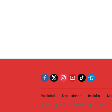
Redaksi
Disclaimer
Indeks
Ko
@Hak Cipta - Fokusinvestigasi.Com