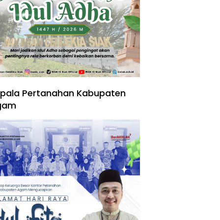
pala Pertanahan Kabupaten
gam