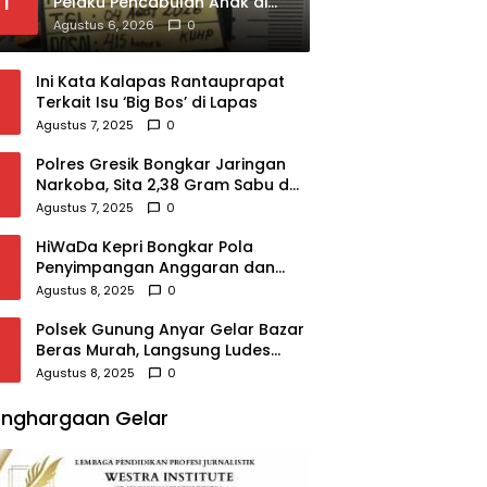
1
Pelaku Pencabulan Anak di
Kualuh Selatan, Beraksi
Agustus 6, 2026
0
dengan Modus Beri Uang ke
Teman Korban
Ini Kata Kalapas Rantauprapat
Terkait Isu ‘Big Bos’ di Lapas
Agustus 7, 2025
0
Polres Gresik Bongkar Jaringan
Narkoba, Sita 2,38 Gram Sabu dan
2.980 Pil Koplo
Agustus 7, 2025
0
HiWaDa Kepri Bongkar Pola
Penyimpangan Anggaran dan
Sampaikan Tuntutan Tegas di
Agustus 8, 2025
0
Kejaksaan Tanjungpinang
Polsek Gunung Anyar Gelar Bazar
Beras Murah, Langsung Ludes
Diserbu Warga
Agustus 8, 2025
0
nghargaan Gelar