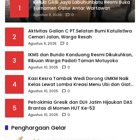
Ketua GRIB Jaya Labuhanbatu Resmi Buka
1
Turnamen Catur Antar Wartawan
Agustus 8, 2026
0
Aktivitas Galian C PT.Selatan Bumi Katulistiwa
2
Cemari Jalan, Warga Resah
Agustus 9, 2025
0
IKMS dan Bundo Kanduang Resmi Dikukuhkan,
3
Ribuan Warga Padati Taman Motuyoko
Agustus 10, 2025
0
Kasi Kesra Tambak Wedi Dorong UMKM Naik
4
Kelas Lewat Lomba Kreasi Menu Ubi dan Giat
KSH Meriahkan HUT RI
Agustus 10, 2025
0
Petrokimia Gresik dan DLH Jatim Hijaukan DAS
5
Brantas di Momen HUT Ke-53
Agustus 10, 2025
0
Penghargaan Gelar