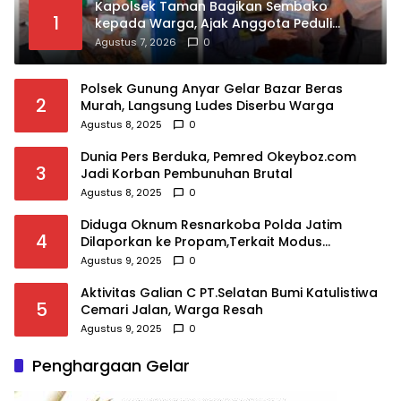
Kapolsek Taman Bagikan Sembako
1
kepada Warga, Ajak Anggota Peduli
Sosial
Agustus 7, 2026
0
Polsek Gunung Anyar Gelar Bazar Beras
2
Murah, Langsung Ludes Diserbu Warga
Agustus 8, 2025
0
Dunia Pers Berduka, Pemred Okeyboz.com
3
Jadi Korban Pembunuhan Brutal
Agustus 8, 2025
0
Diduga Oknum Resnarkoba Polda Jatim
4
Dilaporkan ke Propam,Terkait Modus
Rehabilitasi,Puluhan Juta Raib
Agustus 9, 2025
0
Aktivitas Galian C PT.Selatan Bumi Katulistiwa
5
Cemari Jalan, Warga Resah
Agustus 9, 2025
0
Penghargaan Gelar