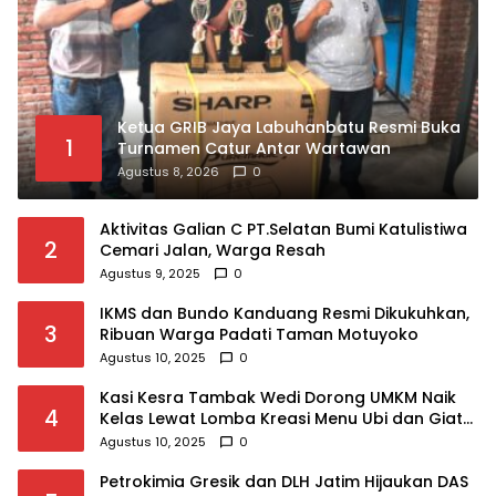
Ketua GRIB Jaya Labuhanbatu Resmi Buka
1
Turnamen Catur Antar Wartawan
Agustus 8, 2026
0
Aktivitas Galian C PT.Selatan Bumi Katulistiwa
2
Cemari Jalan, Warga Resah
Agustus 9, 2025
0
IKMS dan Bundo Kanduang Resmi Dikukuhkan,
3
Ribuan Warga Padati Taman Motuyoko
Agustus 10, 2025
0
Kasi Kesra Tambak Wedi Dorong UMKM Naik
4
Kelas Lewat Lomba Kreasi Menu Ubi dan Giat
KSH Meriahkan HUT RI
Agustus 10, 2025
0
Petrokimia Gresik dan DLH Jatim Hijaukan DAS