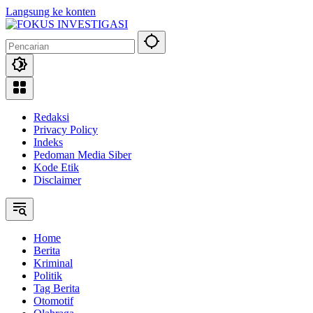
Langsung ke konten
Redaksi
Privacy Policy
Indeks
Pedoman Media Siber
Kode Etik
Disclaimer
Home
Berita
Kriminal
Politik
Tag Berita
Otomotif