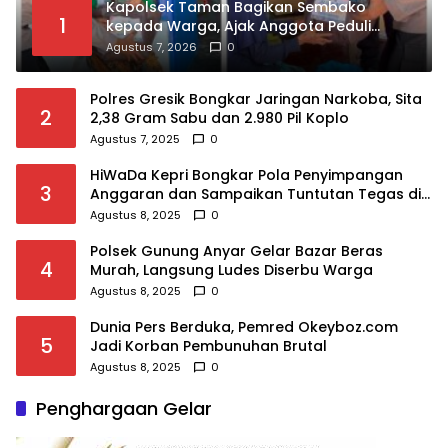
Kapolsek Taman Bagikan Sembako
1
kepada Warga, Ajak Anggota Peduli
Sosial
Agustus 7, 2026
0
Polres Gresik Bongkar Jaringan Narkoba, Sita
2
2,38 Gram Sabu dan 2.980 Pil Koplo
Agustus 7, 2025
0
HiWaDa Kepri Bongkar Pola Penyimpangan
3
Anggaran dan Sampaikan Tuntutan Tegas di
Kejaksaan Tanjungpinang
Agustus 8, 2025
0
Polsek Gunung Anyar Gelar Bazar Beras
4
Murah, Langsung Ludes Diserbu Warga
Agustus 8, 2025
0
Dunia Pers Berduka, Pemred Okeyboz.com
5
Jadi Korban Pembunuhan Brutal
Agustus 8, 2025
0
Penghargaan Gelar