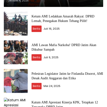
Satu Suara!
Oktober 4, 2025
Ketum AMI Ledakkan Amarah Rakyat: DPRD
Lemah, Penegakan Hukum Tebang Pilih!
Berita
Juli 16, 2025
AMI Lawan Mafia Narkoba! DPRD Jatim Akan
Dikubur Sampah
Berita
Juli 9, 2025
Pelesiran Legislator Jatim ke Finlandia Disorot, AMI
Desak Audit Anggaran dan Etika
Berita
Mei 24, 2025
Katum AMI Apresiasi Kinerja KPK, Tetapkan 12
Tersangka DPRD Jatim