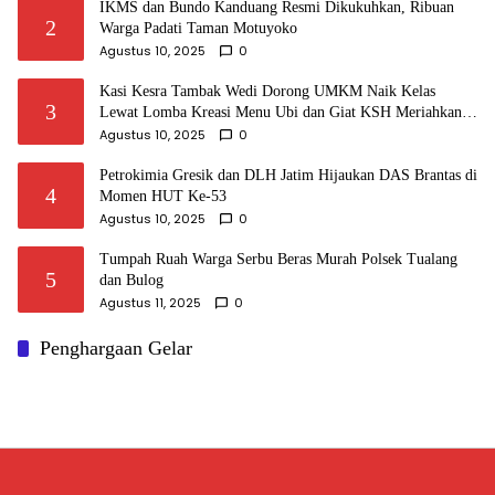
IKMS dan Bundo Kanduang Resmi Dikukuhkan, Ribuan
2
Warga Padati Taman Motuyoko
Agustus 10, 2025
0
Kasi Kesra Tambak Wedi Dorong UMKM Naik Kelas
3
Lewat Lomba Kreasi Menu Ubi dan Giat KSH Meriahkan
HUT RI
Agustus 10, 2025
0
Petrokimia Gresik dan DLH Jatim Hijaukan DAS Brantas di
4
Momen HUT Ke-53
Agustus 10, 2025
0
Tumpah Ruah Warga Serbu Beras Murah Polsek Tualang
5
dan Bulog
Agustus 11, 2025
0
Penghargaan Gelar