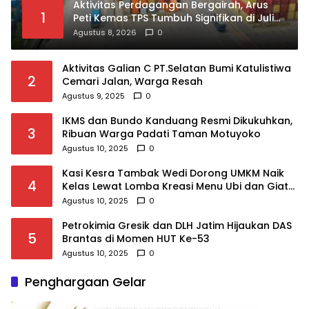
Aktivitas Perdagangan Bergairah, Arus
1
Peti Kemas TPS Tumbuh Signifikan di Juli
2026
Agustus 8, 2026
0
Aktivitas Galian C PT.Selatan Bumi Katulistiwa
2
Cemari Jalan, Warga Resah
Agustus 9, 2025
0
IKMS dan Bundo Kanduang Resmi Dikukuhkan,
3
Ribuan Warga Padati Taman Motuyoko
Agustus 10, 2025
0
Kasi Kesra Tambak Wedi Dorong UMKM Naik
4
Kelas Lewat Lomba Kreasi Menu Ubi dan Giat
KSH Meriahkan HUT RI
Agustus 10, 2025
0
Petrokimia Gresik dan DLH Jatim Hijaukan DAS
5
Brantas di Momen HUT Ke-53
Agustus 10, 2025
0
Penghargaan Gelar