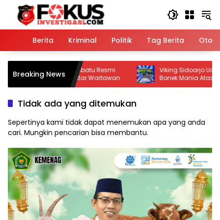
Langsung
ke
konten
Home
Berita
Kriminal
Politik
Tag Berita
Otomo
 Jaya Labuhanbatu Resmi
Viking Sidoarjo Ucapkan Selama
Breaking News
amen Catur Antar Wartawan
Bonek Mania Atas Persebaya Jua
Presiden 2026
Tidak ada yang ditemukan
Sepertinya kami tidak dapat menemukan apa yang anda
cari. Mungkin pencarian bisa membantu.