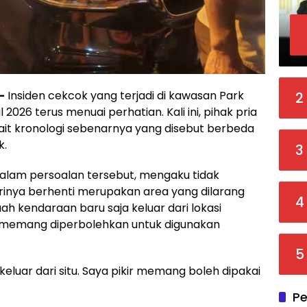
–
Insiden cekcok yang terjadi di kawasan Park
2
2026 terus menuai perhatian. Kali ini, pihak pria
rkait kronologi sebenarnya yang disebut berbeda
k.
3
 dalam persoalan tersebut, mengaku tidak
rinya berhenti merupakan area yang dilarang
4
buah kendaraan baru saja keluar dari lokasi
u memang diperbolehkan untuk digunakan
5
eluar dari situ. Saya pikir memang boleh dipakai
Pe