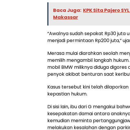
Baca Juga:
KPK Sita Pajero S
Makassar
“Awalnya sudah sepakat Rp30 juta 
menjadi permintaan Rp200 juta,” ujar
Merasa mulai diarahkan seolah menj
memilih mengambil langkah hukum. T
mobil BMW miliknya diduga digores
penyok akibat benturan saat keribu
Kasus tersebut kini telah dilapork
kepastian hukum.
Di sisi lain, ibu dari G mengakui b
kesepakatan damai antara anaknya,
kemudian meminta pertanggungjawab
melakukan kesalahan dengan parkir d