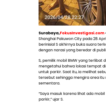
Surabaya,
FokusInvestigasi.com
Shanghai Pakuwon City pada 28 April 
berinisial S akhirnya buka suara te
dengan narasi yang beredar di publi
S, pemilik mobil BMW yang terlibat
mengetahui bahwa lokasi tempat di
untuk parkir. Saat itu, ia melihat se
tersebut sehingga mengira area it
sementara.
“Saya masuk karena lihat ada mobil k
parkir,” ujar S.