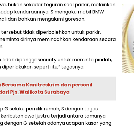
, bukan sekadar teguran soal parkir, melainkan
terhadap kendaraannya. S mengaku mobil BMW
 kali dan bahkan mengalami goresan.
tersebut tidak diperbolehkan untuk parkir,
 meminta dirinya memindahkan kendaraan secara
n.
tidak dipanggil security untuk meminta pindah,
iperlakukan seperti itu,” tegasnya.
i Bersama Kanitreskrim dan personil
ari Pjs. Walikota Surabaya
p G selaku pemilik rumah, S dengan tegas
eributan awal justru terjadi antara tamunya
g dengan G setelah adanya ucapan kasar yang