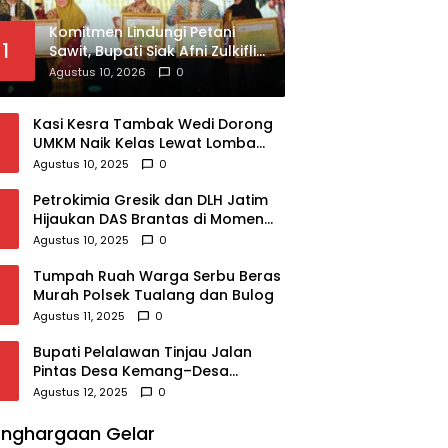
Komitmen Lindungi Petani
1
Sawit, Bupati Siak Afni Zulkifli
Raih Penghargaan SIEXPO
Agustus 10, 2026
0
2026
Kasi Kesra Tambak Wedi Dorong
UMKM Naik Kelas Lewat Lomba
Kreasi Menu Ubi dan Giat KSH
Agustus 10, 2025
0
Meriahkan HUT RI
Petrokimia Gresik dan DLH Jatim
Hijaukan DAS Brantas di Momen
HUT Ke-53
Agustus 10, 2025
0
Tumpah Ruah Warga Serbu Beras
Murah Polsek Tualang dan Bulog
Agustus 11, 2025
0
Bupati Pelalawan Tinjau Jalan
Pintas Desa Kemang–Desa
Meranti, Perusahaan Diminta
Agustus 12, 2025
0
Berpartisipasi
nghargaan Gelar