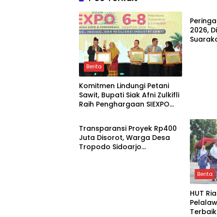
Berita
Peringa
2026, D
Suaraka
di Mal
Berita
Komitmen Lindungi Petani
Sawit, Bupati Siak Afni Zulkifli
Raih Penghargaan SIEXPO
Berita
2026
Transparansi Proyek Rp400
Juta Disorot, Warga Desa
Tropodo Sidoarjo
Pertanyakan Kejelasan
Anggaran Lapangan
Olahraga
Berita
HUT Ria
Pelala
Terbaik
Berita
Berita