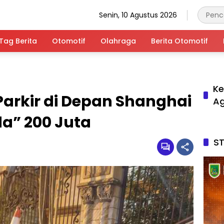
Senin, 10 Agustus 2026
Tag Berita
Otomotif
Olahraga
Berita Otomotif
Ke
arkir di Depan Shanghai
A
a” 200 Juta
S