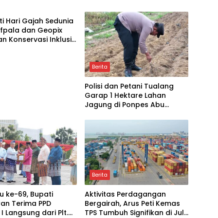
ti Hari Gajah Sedunia
ifpala dan Geopix
n Konservasi Inklusif
ang
Berita
Polisi dan Petani Tualang
Garap 1 Hektare Lahan
Jagung di Ponpes Abu
Huroiroh
Berita
u ke-69, Bupati
Aktivitas Perdagangan
wan Terima PPD
Bergairah, Arus Peti Kemas
 I Langsung dari Plt.
TPS Tumbuh Signifikan di Juli