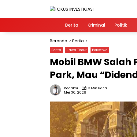
Langsung
ke
konten
Home
Berita
Kriminal
Politik
Beranda
Berita
Berita
Jawa Timur
Peristiwa
Mobil BMW Salah P
Park, Mau “Didend
Redaksi
3 Min Baca
Mei 30, 2026