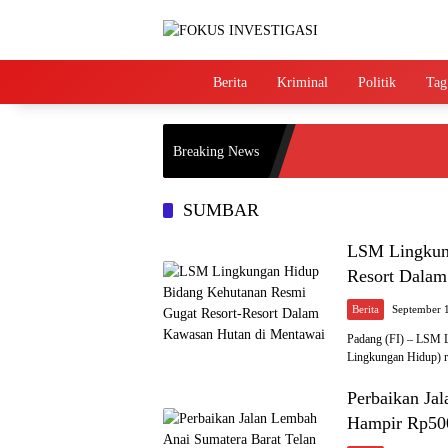
Langsung
ke
konten
Home
Berita
Kriminal
Politik
Tag
Breaking News
SUMBAR
LSM Lingkung
Resort Dalam
Berita
September 
Padang (FI) – LSM L
Lingkungan Hidup)
Perbaikan Ja
Hampir Rp500