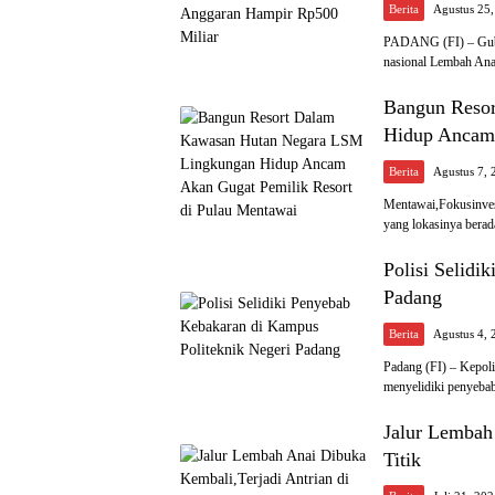
Berita
Agustus 25
PADANG (FI) – Guber
nasional Lembah An
Bangun Reso
Hidup Ancam 
Berita
Agustus 7, 
Mentawai,Fokusinves
yang lokasinya ber
Polisi Selidi
Padang
Berita
Agustus 4, 
Padang (FI) – Kepol
menyelidiki penyeb
Jalur Lembah
Titik