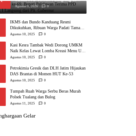
Plt. Gubernur
Agustus 9, 2026
0
IKMS dan Bundo Kanduang Resmi
Dikukuhkan, Ribuan Warga Padati Taman
Motuyoko
Agustus 10, 2025
0
Kasi Kesra Tambak Wedi Dorong UMKM
Naik Kelas Lewat Lomba Kreasi Menu Ubi
dan Giat KSH Meriahkan HUT RI
Agustus 10, 2025
0
Petrokimia Gresik dan DLH Jatim Hijaukan
DAS Brantas di Momen HUT Ke-53
Agustus 10, 2025
0
Tumpah Ruah Warga Serbu Beras Murah
Polsek Tualang dan Bulog
Agustus 11, 2025
0
nghargaan Gelar