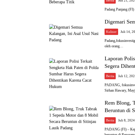
Berita
Juli 21, 20
Padang Panjang (FI) 
Digemari Sem
Kuliner
Juli 14, 2
Padang,fokusinvestig
oleh orang…
Laporan Polis
Segera Dihen
Berita
Juli 12, 20
PADANG, fokusinvest
Sirhan Hawary, Ma
Rem Blong, T
Beruntun di S
Berita
Juli 8, 2024
PADANG (FI) – Kepol
beruntun di Panora