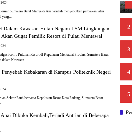
, 2024
nur Sumatera Barat Mahyeldi Ansharullah menyebutkan perbaikan jalan
ai yang…
2
rt Dalam Kawasan Hutan Negara LSM Lingkungan
Akan Gugat Pemilik Resort di Pulau Mentawai
2024
3
tigasi.com : Puluhan Resort di Kepulauan Mentawai Provinsi Sumatera Barat
ada dalam Kawasan…
4
ki Penyebab Kebakaran di Kampus Politeknik Negeri
2024
5
isian Sektor Pauh bersama Kepolisian Resor Kota Padang, Sumatera Barat
ab…
Pe
 Anai Dibuka Kembali,Terjadi Antrian di Beberapa