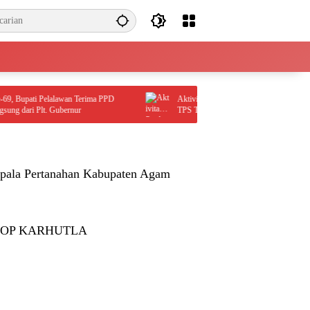
upati Pelalawan Terima PPD
Aktivitas Perdagangan Bergairah, Arus Peti 
 dari Plt. Gubernur
TPS Tumbuh Signifikan di Juli 2026
pala Pertanahan Kabupaten Agam
TOP KARHUTLA
HUT Riau ke-69, Bupati Pelalawan
1
Terima PPD Terbaik I Langsung dari