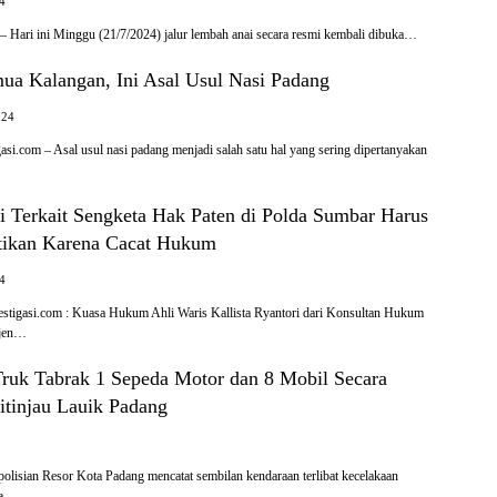
24
– Hari ini Minggu (21/7/2024) jalur lembah anai secara resmi kembali dibuka…
ua Kalangan, Ini Asal Usul Nasi Padang
024
asi.com – Asal usul nasi padang menjadi salah satu hal yang sering dipertanyakan
i Terkait Sengketa Hak Paten di Polda Sumbar Harus
tikan Karena Cacat Hukum
24
igasi.com : Kuasa Hukum Ahli Waris Kallista Ryantori dari Konsultan Hukum
yjen…
ruk Tabrak 1 Sepeda Motor dan 8 Mobil Secara
itinjau Lauik Padang
isian Resor Kota Padang mencatat sembilan kendaraan terlibat kecelakaan
ma…