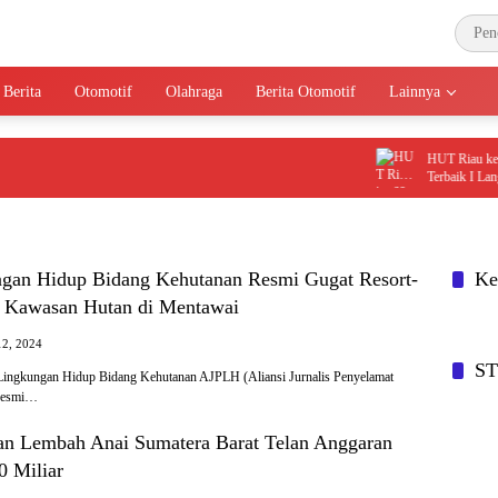
 Berita
Otomotif
Olahraga
Berita Otomotif
Lainnya
HUT Riau ke-69, B
Terbaik I Langsung
an Hidup Bidang Kehutanan Resmi Gugat Resort-
Ke
 Kawasan Hutan di Mentawai
12, 2024
S
ingkungan Hidup Bidang Kehutanan AJPLH (Aliansi Jurnalis Penyelamat
 resmi…
lan Lembah Anai Sumatera Barat Telan Anggaran
 Miliar