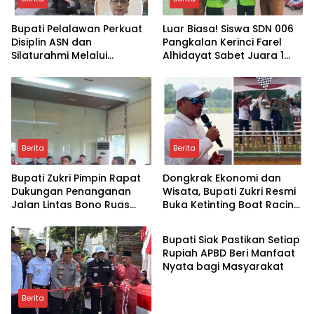
Bupati Pelalawan Perkuat
Luar Biasa! Siswa SDN 006
Disiplin ASN dan
Pangkalan Kerinci Farel
Silaturahmi Melalui
Alhidayat Sabet Juara 1
Program Shalat Berjemaah
O2SN Riau dan Kembali
Melaju ke Tingkat Nasional
Berita
Berita
Bupati Zukri Pimpin Rapat
Dongkrak Ekonomi dan
Dukungan Penanganan
Wisata, Bupati Zukri Resmi
Jalan Lintas Bono Ruas
Buka Ketinting Boat Racing
Berita
Sebekek-Segamai
di Kuala Terusan
Bupati Siak Pastikan Setiap
Rupiah APBD Beri Manfaat
Nyata bagi Masyarakat
Berita