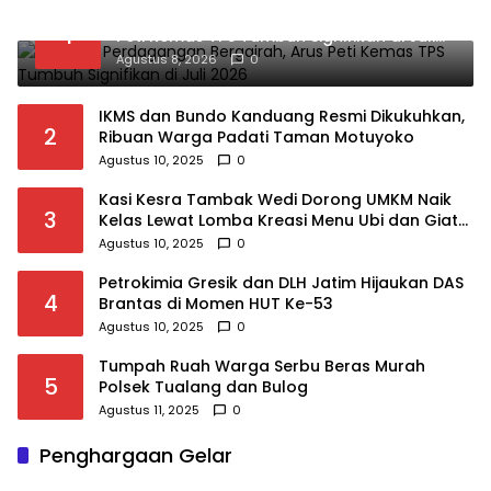
Aktivitas Perdagangan Bergairah, Arus
1
Peti Kemas TPS Tumbuh Signifikan di Juli
2026
Agustus 8, 2026
0
IKMS dan Bundo Kanduang Resmi Dikukuhkan,
2
Ribuan Warga Padati Taman Motuyoko
Agustus 10, 2025
0
Kasi Kesra Tambak Wedi Dorong UMKM Naik
3
Kelas Lewat Lomba Kreasi Menu Ubi dan Giat
KSH Meriahkan HUT RI
Agustus 10, 2025
0
Petrokimia Gresik dan DLH Jatim Hijaukan DAS
4
Brantas di Momen HUT Ke-53
Agustus 10, 2025
0
Tumpah Ruah Warga Serbu Beras Murah
5
Polsek Tualang dan Bulog
Agustus 11, 2025
0
Penghargaan Gelar