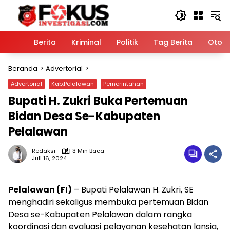
Langsung
ke
konten
Home
Berita
Kriminal
Politik
Tag Berita
Otomo
Beranda
Advertorial
Advertorial
Kab.Pelalawan
Pemerintahan
Bupati H. Zukri Buka Pertemuan
Bidan Desa Se-Kabupaten
Pelalawan
Redaksi
3 Min Baca
Juli 16, 2024
Pelalawan (FI)
– Bupati Pelalawan H. Zukri, SE
menghadiri sekaligus membuka pertemuan Bidan
Desa se-Kabupaten Pelalawan dalam rangka
koordinasi dan evaluasi pelayanan kesehatan lansia,