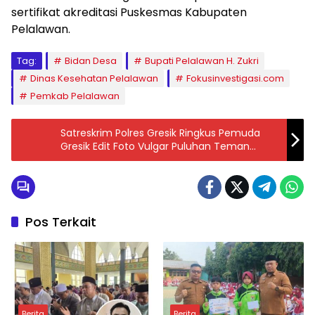
sertifikat akreditasi Puskesmas Kabupaten
Pelalawan.
Tag:
Bidan Desa
Bupati Pelalawan H. Zukri
Dinas Kesehatan Pelalawan
Fokusinvestigasi.com
Pemkab Pelalawan
Satreskrim Polres Gresik Ringkus Pemuda
Gresik Edit Foto Vulgar Puluhan Teman
Perempuannya Demi Fantasi Seksual
Pos Terkait
Berita
Berita