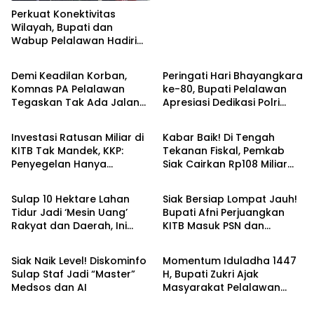
Perkuat Konektivitas
Wilayah, Bupati dan
Wabup Pelalawan Hadiri
Berita
Berita
Peresmian Jembatan
Merah Putih Presisi di Desa
Demi Keadilan Korban,
Peringati Hari Bhayangkara
Rangsang
Komnas PA Pelalawan
ke-80, Bupati Pelalawan
Tegaskan Tak Ada Jalan
Apresiasi Dedikasi Polri
Berita
Berita
Damai bagi Predator Anak
untuk Masyarakat
Investasi Ratusan Miliar di
Kabar Baik! Di Tengah
KITB Tak Mandek, KKP:
Tekanan Fiskal, Pemkab
Penyegelan Hanya
Siak Cairkan Rp108 Miliar
Berita
Berita
‘Sentilan’ Administratif
untuk Gaji ke -13 hingga
Sementara
Insentif Guru
Sulap 10 Hektare Lahan
Siak Bersiap Lompat Jauh!
Tidur Jadi ‘Mesin Uang’
Bupati Afni Perjuangkan
Rakyat dan Daerah, Ini
KITB Masuk PSN dan
Berita
Berita
Terobosan Pemkab Siak!
Revitalisasi Istana
Bersejarah
Siak Naik Level! Diskominfo
Momentum Iduladha 1447
Sulap Staf Jadi “Master”
H, Bupati Zukri Ajak
Medsos dan AI
Masyarakat Pelalawan
Berita
Tanamkan Semangat