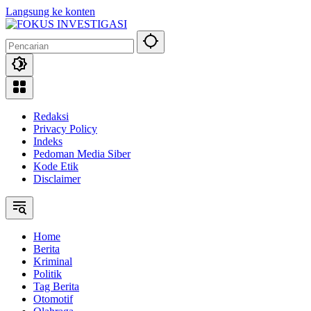
Langsung ke konten
Redaksi
Privacy Policy
Indeks
Pedoman Media Siber
Kode Etik
Disclaimer
Home
Berita
Kriminal
Politik
Tag Berita
Otomotif