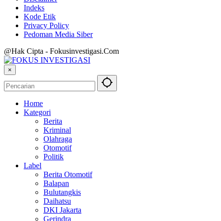
Indeks
Kode Etik
Privacy Policy
Pedoman Media Siber
@Hak Cipta - Fokusinvestigasi.Com
×
Home
Kategori
Berita
Kriminal
Olahraga
Otomotif
Politik
Label
Berita Otomotif
Balapan
Bulutangkis
Daihatsu
DKI Jakarta
Gerindra