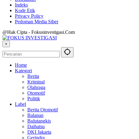
Indeks
Kode Etik
Privacy Policy
Pedoman Media Siber
@Hak Cipta - Fokusinvestigasi.Com
×
Home
Kategori
Berita
Kriminal
Olahraga
Otomotif
Politik
Label
Berita Otomotif
Balapan
Bulutangkis
Daihatsu
DKI Jakarta
Gerindra