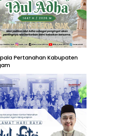
pala Pertanahan Kabupaten
gam