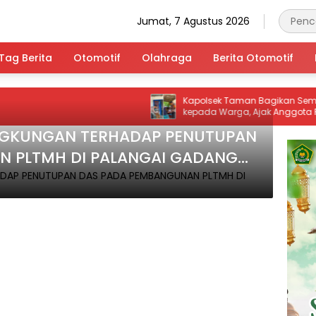
Jumat, 7 Agustus 2026
Tag Berita
Otomotif
Olahraga
Berita Otomotif
Kapolsek Taman Bagikan Sembako
kepada Warga, Ajak Anggota Peduli
Sosial
NGKUNGAN TERHADAP PENUTUPAN
N PLTMH DI PALANGAI GADANG