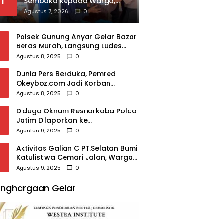
1
Sembako kepada Warga,
Ajak Anggota Peduli Sosial
Agustus 7, 2026
0
Polsek Gunung Anyar Gelar Bazar
Beras Murah, Langsung Ludes
Diserbu Warga
Agustus 8, 2025
0
Dunia Pers Berduka, Pemred
Okeyboz.com Jadi Korban
Pembunuhan Brutal
Agustus 8, 2025
0
Diduga Oknum Resnarkoba Polda
Jatim Dilaporkan ke
Propam,Terkait Modus
Agustus 9, 2025
0
Rehabilitasi,Puluhan Juta Raib
Aktivitas Galian C PT.Selatan Bumi
Katulistiwa Cemari Jalan, Warga
Resah
Agustus 9, 2025
0
nghargaan Gelar