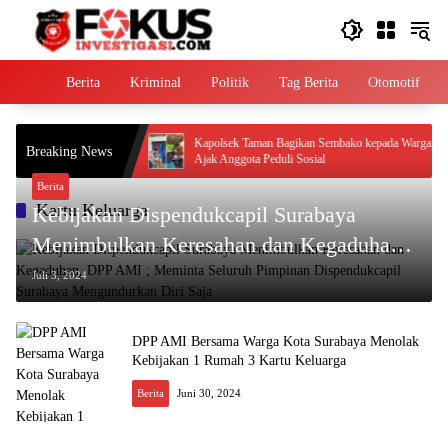
Langsung
ke
konten
Home
Berita
Kriminal
Politik
Tag Berita
Otomotif
lamat Untuk Bonek
Kapolsek Taman Bagikan Sembako kepada Warga,
Breaking News
Piala Presiden 2026
Ajak Anggota Peduli Sosial
Berita
Kartu Keluarga
Kebijakan Dispendukcapil Surabaya
Menimbulkan Keresahan dan Kegaduhan,
DPP AMI ; Meminta Seluruh Pimpinan
Juli 3, 2024
Dispendukcapil Surabaya Mengundurkan
Diri Saja
DPP AMI Bersama Warga Kota Surabaya Menolak
Kebijakan 1 Rumah 3 Kartu Keluarga
Berita
Juni 30, 2024